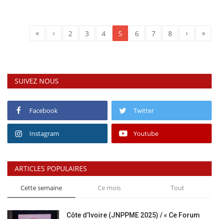
«
‹
›
»
2
3
4
5
6
7
8
SUIVEZ NOUS
Facebook
Twitter
Instagram
Youtube
ARTICLES POPULAIRES
Cette semaine
Ce mois
Tout
Côte d’Ivoire (JNPPME 2025) / « Ce Forum