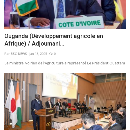
Ouganda (Développement agricole en
Afrique) / Adjoumani...
Par BSC-NEWS
Jan 13, 2025
0
Le ministre ivoirien de l’Agriculture a représenté Le Président Ouattara