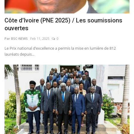
Côte d’Ivoire (PNE 2025) / Les soumissions
ouvertes
Par BSC-NEWS
Feb 11, 2025
0
Le Prix national d’excellence a permis la mise en lumière de 812
lauréats depuis...