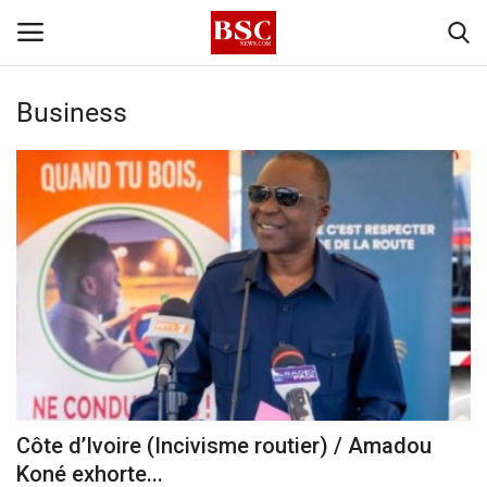
Business
Accueil
Contact
A propos
Signature
Témoignage
Business
Côte d’Ivoire (Incivisme routier) / Amadou
Koné exhorte...
Culture