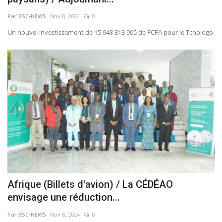
Par BSC-NEWS
Nov 8, 2024
0
Un nouvel investissement de 15 948 313 905 de FCFA pour le Tchologo
Afrique (Billets d'avion) / La CÉDÉAO
envisage une réduction...
Par BSC-NEWS
Nov 8, 2024
0