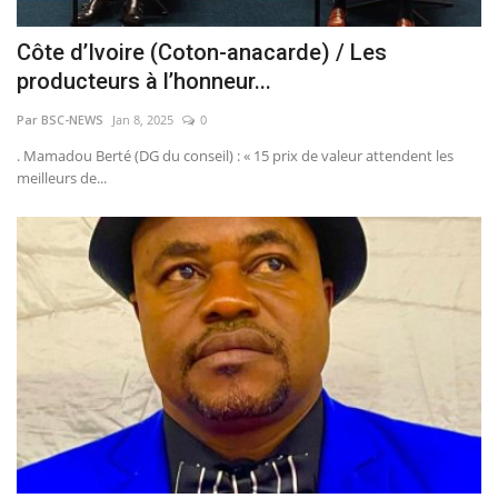
Côte d’Ivoire (Coton-anacarde) / Les
producteurs à l’honneur...
Par BSC-NEWS
Jan 8, 2025
0
. Mamadou Berté (DG du conseil) : « 15 prix de valeur attendent les
meilleurs de...