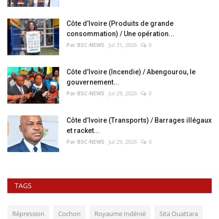
Côte d’Ivoire (Produits de grande
consommation) / Une opération...
Par BSC-NEWS
Jul 31, 2026
0
Côte d’Ivoire (Incendie) / Abengourou, le
gouvernement...
Par BSC-NEWS
Jul 29, 2026
0
Côte d’Ivoire (Transports) / Barrages illégaux
et racket...
Par BSC-NEWS
Jul 29, 2026
0
TAGS
Répression
Cochon
Royaume Indénié
Sita Ouattara