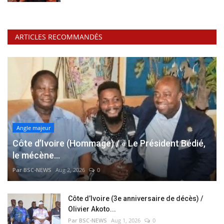
ARTICLES RECOMMANDÉS
Angle majeur
Côte d’Ivoire (Hommage) / « Le Président Bédié,
le mécène...
Par BSC-NEWS
Aug 2, 2026
0
Côte d’Ivoire (3e anniversaire de décès) /
Olivier Akoto...
Par BSC-NEWS
Aug 1, 2026
0