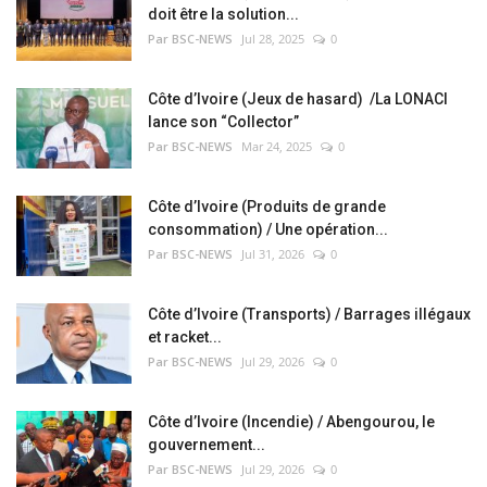
doit être la solution...
Par BSC-NEWS
Jul 28, 2025
0
Côte d’Ivoire (Jeux de hasard) /La LONACI
lance son “Collector”
Par BSC-NEWS
Mar 24, 2025
0
Côte d’Ivoire (Produits de grande
consommation) / Une opération...
Par BSC-NEWS
Jul 31, 2026
0
Côte d’Ivoire (Transports) / Barrages illégaux
et racket...
Par BSC-NEWS
Jul 29, 2026
0
Côte d’Ivoire (Incendie) / Abengourou, le
gouvernement...
Par BSC-NEWS
Jul 29, 2026
0