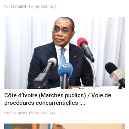
Par BSC-NEWS
Feb 16, 2025
0
Vidéos
Sublimes cerveaux
Sport
Autr'Actu
Côte d’Ivoire (Marchés publics) / Voie de
procédures concurrentielles :...
Par BSC-NEWS
Feb 12, 2025
0