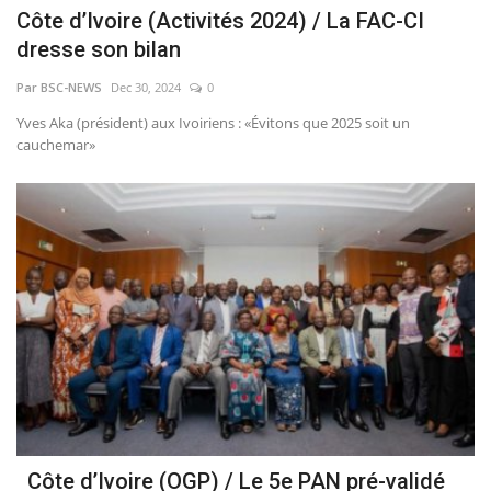
Côte d’Ivoire (Activités 2024) / La FAC-CI
dresse son bilan
Par BSC-NEWS
Dec 30, 2024
0
Yves Aka (président) aux Ivoiriens : «Évitons que 2025 soit un
cauchemar»
Côte d’Ivoire (OGP) / Le 5e PAN pré-validé