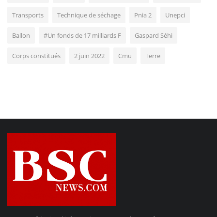
Transports
Technique de séchage
Pnia 2
Unepci
Ballon
#Un fonds de 17 milliards F
Gaspard Séhi
Corps constitués
2 juin 2022
Cmu
Terre