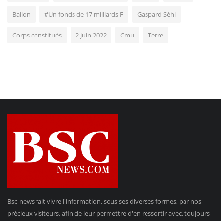
Ballon
#Un fonds de 17 milliards F
Gaspard Séhi
Corps constitués
2 juin 2022
Cmu
Terre
Bsc-news fait vivre l'information, sous ses diverses formes, par nos
précieux visiteurs, afin de leur permettre d'en ressortir avec, toujours