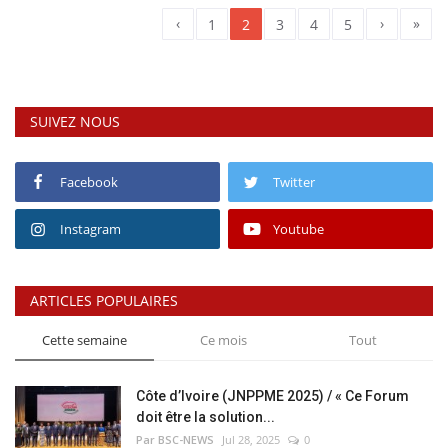
‹
›
»
1
2
3
4
5
SUIVEZ NOUS
Facebook
Twitter
Instagram
Youtube
ARTICLES POPULAIRES
Cette semaine
Ce mois
Tout
Côte d’Ivoire (JNPPME 2025) / « Ce Forum
doit être la solution...
Par BSC-NEWS
Jul 28, 2025
0