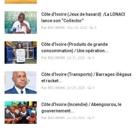
Côte d’Ivoire (Jeux de hasard) /La LONACI
lance son “Collector”
Par BSC-NEWS
Mar 24, 2025
0
Côte d’Ivoire (Produits de grande
consommation) / Une opération...
Par BSC-NEWS
Jul 31, 2026
0
Côte d’Ivoire (Transports) / Barrages illégaux
et racket...
Par BSC-NEWS
Jul 29, 2026
0
Côte d’Ivoire (Incendie) / Abengourou, le
gouvernement...
Par BSC-NEWS
Jul 29, 2026
0