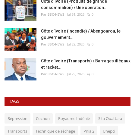
Côte d’Ivoire (Produits de grande
consommation) / Une opération...
Par BSC-NEWS
Jul 31, 2026
0
Côte d’Ivoire (Incendie) / Abengourou, le
gouvernement...
Par BSC-NEWS
Jul 29, 2026
0
Côte d’Ivoire (Transports) / Barrages illégaux
et racket...
Par BSC-NEWS
Jul 29, 2026
0
TAGS
Répression
Cochon
Royaume Indénié
Sita Ouattara
Transports
Technique de séchage
Pnia 2
Unepci