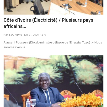
Côte d’Ivoire (Électricité) / Plusieurs pays
africains...
Par BSC-NEWS
Jan 21, 2026
0
Alassani Fousséni (Dircab-ministre délégué de l’Énergie, Togo) : « Nous
sommes venus...