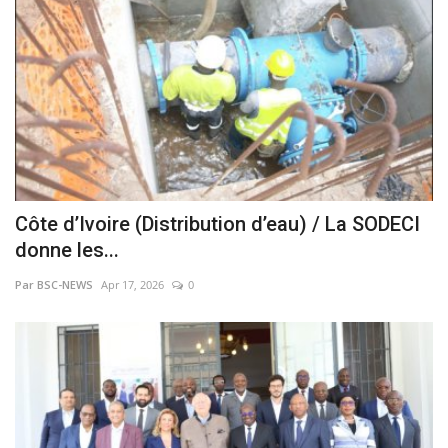
Côte d’Ivoire (Distribution d’eau) / La SODECI
donne les...
Par BSC-NEWS
Apr 17, 2026
0