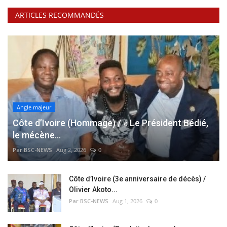
ARTICLES RECOMMANDÉS
Angle majeur
Côte d’Ivoire (Hommage) / « Le Président Bédié,
le mécène...
Par BSC-NEWS
Aug 2, 2026
0
Côte d’Ivoire (3e anniversaire de décès) /
Olivier Akoto...
Par BSC-NEWS
Aug 1, 2026
0