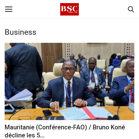
Business
Accueil
Contact
A propos
Signature
Témoignage
Business
Mauritanie (Conférence-FAO) / Bruno Koné
décline les 5...
Culture