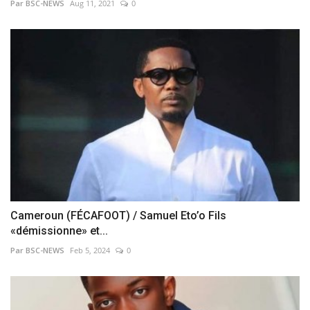
Par BSC-NEWS
Aug 11, 2021
0
Cameroun (FÉCAFOOT) / Samuel Eto’o Fils
«démissionne» et...
Par BSC-NEWS
Feb 5, 2024
0