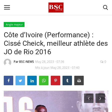
Angle majeur
Côte d’Ivoire (Performance) :
Accueil
Cissé Cheick, meilleur athlète des
Contact
JO de Rio 2016
A propos
Par BSC-NEWS
May 28, 2023 - 07:36
0
Mis à jour: May 28, 2023 - 07:40
Signature
Témoignage
Business
Culture