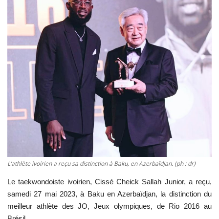
Vidéos
Sublimes cerveaux
Sport
Autr'Actu
L’athlète ivoirien a reçu sa distinction à Baku, en Azerbaïdjan. (ph : dr)
Le taekwondoiste ivoirien, Cissé Cheick Sallah Junior, a reçu,
samedi 27 mai 2023, à Baku en Azerbaïdjan, la distinction du
meilleur athlète des JO, Jeux olympiques, de Rio 2016 au
Brésil.