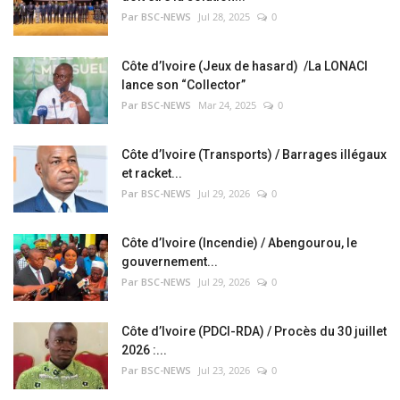
Par BSC-NEWS
Jul 28, 2025
0
Côte d’Ivoire (Jeux de hasard) /La LONACI
lance son “Collector”
Par BSC-NEWS
Mar 24, 2025
0
Côte d’Ivoire (Transports) / Barrages illégaux
et racket...
Par BSC-NEWS
Jul 29, 2026
0
Côte d’Ivoire (Incendie) / Abengourou, le
gouvernement...
Par BSC-NEWS
Jul 29, 2026
0
Côte d’Ivoire (PDCI-RDA) / Procès du 30 juillet
2026 :...
Par BSC-NEWS
Jul 23, 2026
0