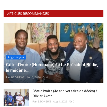
ARTICLES RECOMMANDÉS
Angle majeur
Côte d’Ivoire (Hommage) / « Le Président Bédié,
le mécène...
Par BSC-NEWS
Aug 2, 2026
0
Côte d’Ivoire (3e anniversaire de décès) /
Olivier Akoto...
Par BSC-NEWS
Aug 1, 2026
0