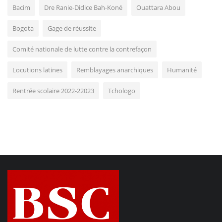
Bacim
Dre Ranie-Didice Bah-Koné
Ouattara Abou
Bogota
Gage de réussite
Comité nationale de lutte contre la contrefaçon
Locutions latines
Remblayages anarchiques
Humanité
Rentrée scolaire 2022-22023
Tchologo