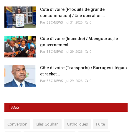
Côte d’Ivoire (Produits de grande
consommation) / Une opération...
Par BSC-NEWS
Jul 31, 2026
0
Côte d’Ivoire (Incendie) / Abengourou, le
gouvernement...
Par BSC-NEWS
Jul 29, 2026
0
Côte d’Ivoire (Transports) / Barrages illégaux
et racket...
Par BSC-NEWS
Jul 29, 2026
0
TAGS
Conversion
Jules Gouhan
Catholiques
Fuite