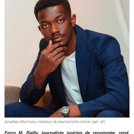
Vidéos
Sublimes cerveaux
Sport
Autr'Actu
Jonathan Morrison, initiateur du tournoi tchin-tchinn. (ph : dr)
Ferro M. Bailly, journaliste ivoirien de renommée, rend,