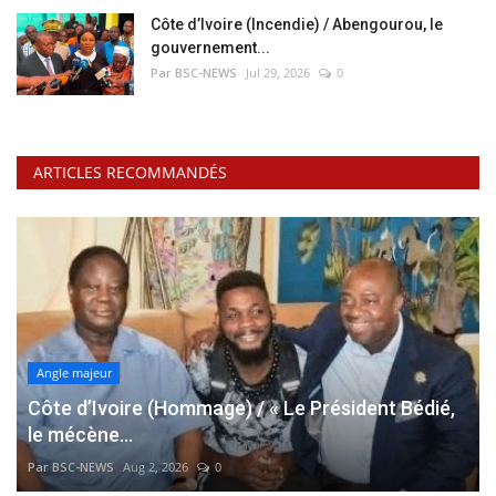
Côte d’Ivoire (Incendie) / Abengourou, le
gouvernement...
Par BSC-NEWS
Jul 29, 2026
0
ARTICLES RECOMMANDÉS
Angle majeur
Côte d’Ivoire (Hommage) / « Le Président Bédié,
le mécène...
Par BSC-NEWS
Aug 2, 2026
0