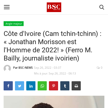
Angle majeur
Côte d'Ivoire (Cam tchin-tchinn) :
Accueil
« Jonathan Morisson est
Contact
l'Homme de 2022! » (Ferro M.
Bailly, journaliste ivoirien)
A propos
Par BSC-NEWS
Sep 26, 2022 - 03:37
0
Signature
Mis à jour: Sep 26, 2022 - 06:13
Témoignage
Business
Culture