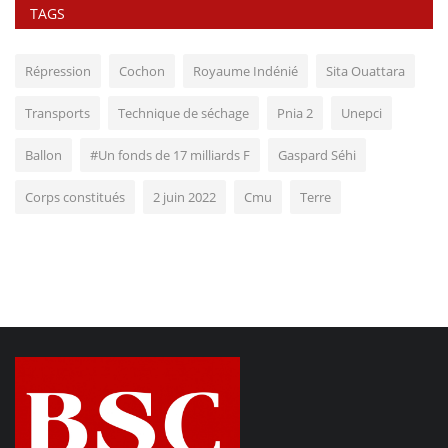
TAGS
Répression
Cochon
Royaume Indénié
Sita Ouattara
Transports
Technique de séchage
Pnia 2
Unepci
Ballon
#Un fonds de 17 milliards F
Gaspard Séhi
Corps constitués
2 juin 2022
Cmu
Terre