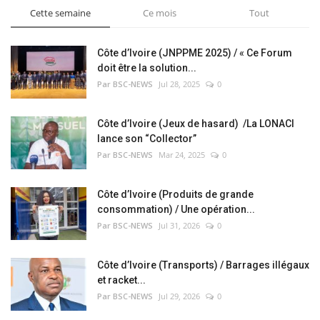
Cette semaine
Ce mois
Tout
Côte d’Ivoire (JNPPME 2025) / « Ce Forum
doit être la solution...
Par BSC-NEWS
Jul 28, 2025
0
Côte d’Ivoire (Jeux de hasard) /La LONACI
lance son “Collector”
Par BSC-NEWS
Mar 24, 2025
0
Côte d’Ivoire (Produits de grande
consommation) / Une opération...
Par BSC-NEWS
Jul 31, 2026
0
Côte d’Ivoire (Transports) / Barrages illégaux
et racket...
Par BSC-NEWS
Jul 29, 2026
0