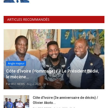
ARTICLES RECOMMANDÉS
Angle majeur
Côte d’Ivoire (Hommage) / « Le Président Bédié,
le mécène...
Par BSC-NEWS
Aug 2, 2026
0
Côte d’Ivoire (3e anniversaire de décès) /
Olivier Akoto...