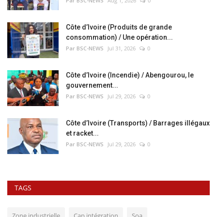
Par BSC-NEWS
Aug 1, 2026
0
Côte d’Ivoire (Produits de grande
consommation) / Une opération...
Par BSC-NEWS
Jul 31, 2026
0
Côte d’Ivoire (Incendie) / Abengourou, le
gouvernement...
Par BSC-NEWS
Jul 29, 2026
0
Côte d’Ivoire (Transports) / Barrages illégaux
et racket...
Par BSC-NEWS
Jul 29, 2026
0
TAGS
Zone industrielle
Cap intégration
Soa