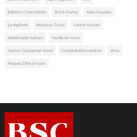
Editions L’Harmattan
BOrd-champ
Alain Kouadio
Le diplôme
Mariatou Touré
Centre ivoirien
Abdelmalek Kettani
Feuille de route
Gaston Ouassenan Koné
Comptabilité-matières
Hma
Plateau Côte d'Ivoire