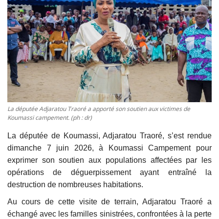
Vidéos
Sublimes cerveaux
Sport
Autr'Actu
La députée Adjaratou Traoré a apporté son soutien aux victimes de
Koumassi campement. (ph : dr)
La députée de Koumassi, Adjaratou Traoré, s’est rendue
dimanche 7 juin 2026, à Koumassi Campement pour
exprimer son soutien aux populations affectées par les
opérations de déguerpissement ayant entraîné la
destruction de nombreuses habitations.
Au cours de cette visite de terrain, Adjaratou Traoré a
échangé avec les familles sinistrées, confrontées à la perte