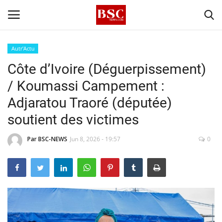
Autr'Actu
Côte d’Ivoire (Déguerpissement)
Accueil
/ Koumassi Campement :
Contact
Adjaratou Traoré (députée)
soutient des victimes
A propos
Par BSC-NEWS
Jun 8, 2026 - 19:57
0
Signature
Témoignage
Business
Culture