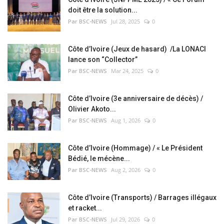
doit être la solution...
Par BSC-NEWS
Jul 28, 2025
0
Côte d’Ivoire (Jeux de hasard) /La LONACI
lance son “Collector”
Par BSC-NEWS
Mar 24, 2025
0
Côte d’Ivoire (3e anniversaire de décès) /
Olivier Akoto...
Par BSC-NEWS
Aug 1, 2026
0
Côte d’Ivoire (Hommage) / « Le Président
Bédié, le mécène...
Par BSC-NEWS
Aug 2, 2026
0
Côte d’Ivoire (Transports) / Barrages illégaux
et racket...
Par BSC-NEWS
Jul 29, 2026
0