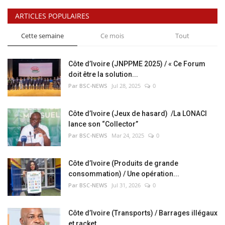
ARTICLES POPULAIRES
Cette semaine
Ce mois
Tout
Côte d’Ivoire (JNPPME 2025) / « Ce Forum
doit être la solution...
Par BSC-NEWS
Jul 28, 2025
0
Côte d’Ivoire (Jeux de hasard) /La LONACI
lance son “Collector”
Par BSC-NEWS
Mar 24, 2025
0
Côte d’Ivoire (Produits de grande
consommation) / Une opération...
Par BSC-NEWS
Jul 31, 2026
0
Côte d’Ivoire (Transports) / Barrages illégaux
et racket...