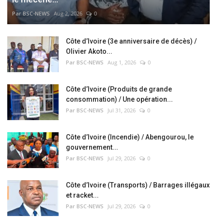
Par BSC-NEWS
Aug 2, 2026
0
Côte d’Ivoire (3e anniversaire de décès) /
Olivier Akoto...
Par BSC-NEWS
Aug 1, 2026
0
Côte d’Ivoire (Produits de grande
consommation) / Une opération...
Par BSC-NEWS
Jul 31, 2026
0
Côte d’Ivoire (Incendie) / Abengourou, le
gouvernement...
Par BSC-NEWS
Jul 29, 2026
0
Côte d’Ivoire (Transports) / Barrages illégaux
et racket...
Par BSC-NEWS
Jul 29, 2026
0