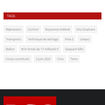
TAGS
Répression
Cochon
Royaume Indénié
Sita Ouattara
Transports
Technique de séchage
Pnia 2
Unepci
Ballon
#Un fonds de 17 milliards F
Gaspard Séhi
Corps constitués
2 juin 2022
Cmu
Terre