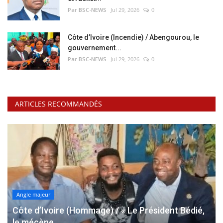
Par BSC-NEWS
Jul 29, 2026
0
Côte d’Ivoire (Incendie) / Abengourou, le
gouvernement...
Par BSC-NEWS
Jul 29, 2026
0
ARTICLES RECOMMANDÉS
Angle majeur
Côte d’Ivoire (Hommage) / « Le Président Bédié,
le mécène...