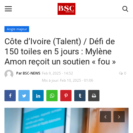
Angle majeur
Côte d’Ivoire (Talent) / Défi de
Accueil
150 toiles en 5 jours : Mylène
Contact
Amon reçoit un soutien « fou »
A propos
Par BSC-NEWS
Feb 9, 2025 - 14:52
0
Mis à jour: Feb 10, 2025 - 01:06
Signature
Témoignage
Business
Culture