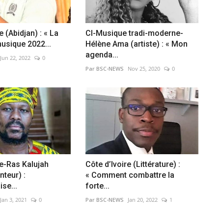
e (Abidjan) : « La
CI-Musique tradi-moderne-
musique 2022...
Hélène Ama (artiste) : « Mon
agenda...
Jun 22, 2022
0
Par BSC-NEWS
Nov 25, 2020
0
re-Ras Kalujah
Côte d’Ivoire (Littérature) :
nteur) :
« Comment combattre la
ise...
forte...
Jan 3, 2021
0
Par BSC-NEWS
Jan 20, 2022
1