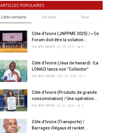
ARTICLES POPULAIRES
Cette semaine
Ce mois
Tout
Côte d’Ivoire (JNPPME 2025) / « Ce
Forum doit être la solution...
Par BSC-NEWS
Jul 28, 2025
0
Côte d’Ivoire (Jeux de hasard) /La
LONACI lance son “Collector”
Par BSC-NEWS
Mar 24, 2025
0
Côte d’Ivoire (Produits de grande
consommation) / Une opération...
Par BSC-NEWS
Jul 31, 2026
0
Côte d’Ivoire (Transports) /
Barrages illégaux et racket...