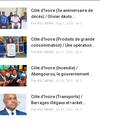
Côte d’Ivoire (3e anniversaire de
décès) / Olivier Akoto...
Par BSC-NEWS
Aug 1, 2026
0
Côte d’Ivoire (Produits de grande
consommation) / Une opération...
Par BSC-NEWS
Jul 31, 2026
0
Côte d’Ivoire (Incendie) /
Abengourou, le gouvernement...
Par BSC-NEWS
Jul 29, 2026
0
Côte d’Ivoire (Transports) /
Barrages illégaux et racket...
Par BSC-NEWS
Jul 29, 2026
0