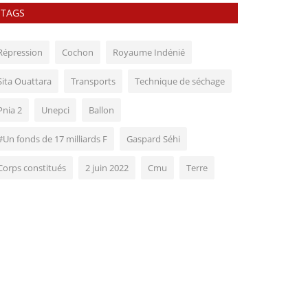
TAGS
Répression
Cochon
Royaume Indénié
Sita Ouattara
Transports
Technique de séchage
Pnia 2
Unepci
Ballon
#Un fonds de 17 milliards F
Gaspard Séhi
Corps constitués
2 juin 2022
Cmu
Terre