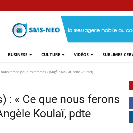
BUSINESS
CULTURE
VIDÉOS
SUBLIMES CE
e nous ferons pour les femmes » (Angèle Koulaï, pdte Ofumci)
s) : « Ce que nous ferons
ngèle Koulaï, pdte