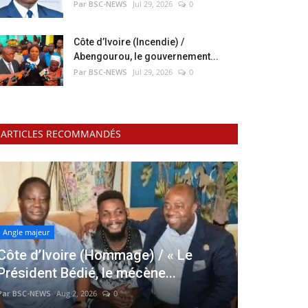
Par BSC-NEWS
Jul 29, 2026
0
Côte d’Ivoire (Incendie) /
Abengourou, le gouvernement...
Par BSC-NEWS
Jul 29, 2026
0
ARTICLES RECOMMANDÉS
Angle majeur
Côte d’Ivoire (Hommage) / « Le
Président Bédié, le mécène...
Par BSC-NEWS
Aug 2, 2026
0