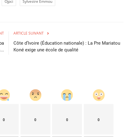
Ojpci
Sylvestre Emmou
NT
ARTICLE SUIVANT
ba
Côte d’Ivoire (Éducation nationale) : La Pre Mariatou
..
Koné exige une école de qualité
0
0
0
0