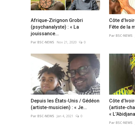
Afrique-Zirignon Grobri
Côte d’Ivoir
(psychanalyste) : « La
Fête de la 
jouissance...
Par BSC-NEWS
Par BSC-NEWS
Nov 21, 2020
0
Depuis les États-Unis / Gédéon
Côte d’Ivoi
(artiste-musicien) : « Je...
(artiste-cha
« L'Abidjana
Par BSC-NEWS
Jan 4, 2021
0
Par BSC-NEWS