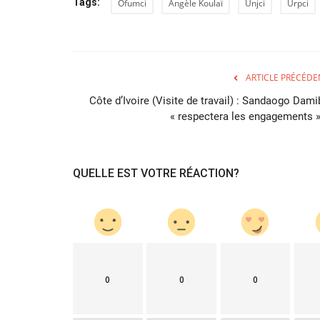
Tags:
Ofumci
Angèle Koulaï
Unjci
Urpci
ARTICLE PRÉCÉDE
Côte d’Ivoire (Visite de travail) : Sandaogo Dami
« respectera les engagements ».
QUELLE EST VOTRE RÉACTION?
0
0
0