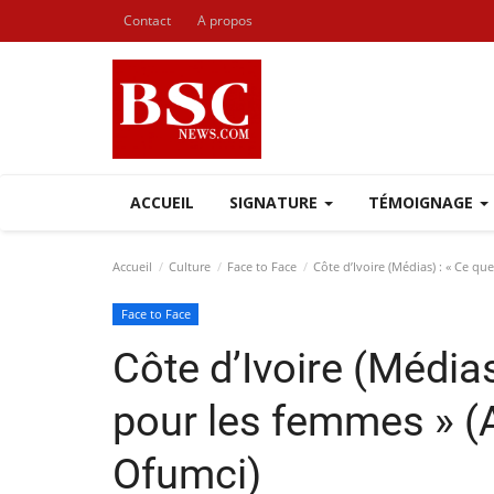
Contact
A propos
ACCUEIL
SIGNATURE
TÉMOIGNAGE
Accueil
Culture
Face to Face
Côte d’Ivoire (Médias) : « Ce qu
Face to Face
Côte d’Ivoire (Média
pour les femmes » (A
Ofumci)