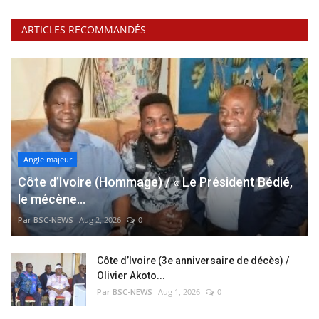
ARTICLES RECOMMANDÉS
Angle majeur
Côte d’Ivoire (Hommage) / « Le Président Bédié,
le mécène...
Par BSC-NEWS
Aug 2, 2026
0
Côte d’Ivoire (3e anniversaire de décès) /
Olivier Akoto...
Par BSC-NEWS
Aug 1, 2026
0