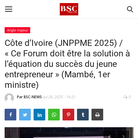
Angle majeur
Côte d’Ivoire (JNPPME 2025) /
Accueil
« Ce Forum doit être la solution à
Contact
l’équation du succès du jeune
entrepreneur » (Mambé, 1er
A propos
ministre)
Signature
Par BSC-NEWS
Jul 28, 2025 - 14:21
0
Témoignage
Business
Culture