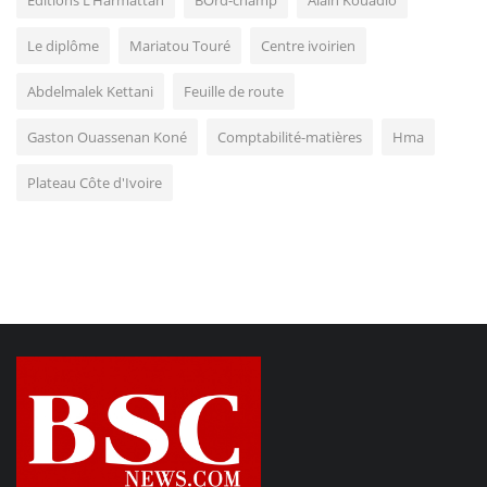
Le diplôme
Mariatou Touré
Centre ivoirien
Abdelmalek Kettani
Feuille de route
Gaston Ouassenan Koné
Comptabilité-matières
Hma
Plateau Côte d'Ivoire