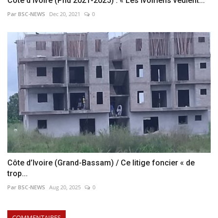
Côte d’Ivoire (Pnd 2021-2025) : « Les Ivoiriens veulent...
Par BSC-NEWS
Dec 20, 2021
0
Côte d’Ivoire (Grand-Bassam) / Ce litige foncier « de
trop...
Par BSC-NEWS
Aug 20, 2025
0
COMMENTAIRES