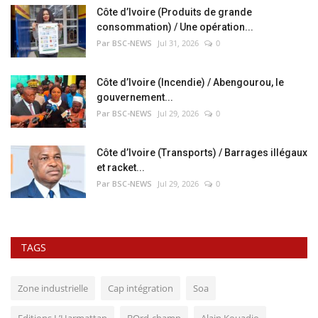
Côte d’Ivoire (Produits de grande
consommation) / Une opération...
Par BSC-NEWS
Jul 31, 2026
0
Côte d’Ivoire (Incendie) / Abengourou, le
gouvernement...
Par BSC-NEWS
Jul 29, 2026
0
Côte d’Ivoire (Transports) / Barrages illégaux
et racket...
Par BSC-NEWS
Jul 29, 2026
0
TAGS
Zone industrielle
Cap intégration
Soa
Editions L’Harmattan
BOrd-champ
Alain Kouadio