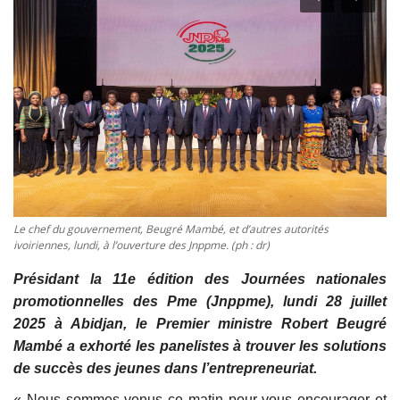
Vidéos
Sublimes cerveaux
Sport
Autr'Actu
Le chef du gouvernement, Beugré Mambé, et d’autres autorités
ivoiriennes, lundi, à l’ouverture des Jnppme. (ph : dr)
Présidant la 11e édition des Journées nationales
promotionnelles des Pme (Jnppme), lundi 28 juillet
2025 à Abidjan, le Premier ministre Robert Beugré
Mambé a exhorté les panelistes à trouver les solutions
de succès des jeunes dans l’entrepreneuriat.
« Nous sommes venus ce matin pour vous encourager et