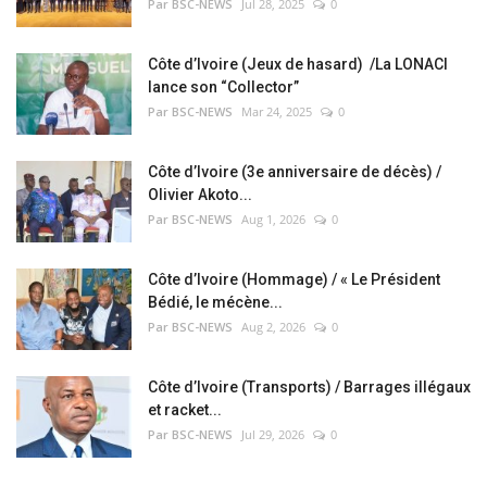
Par BSC-NEWS
Jul 28, 2025
0
Côte d’Ivoire (Jeux de hasard) /La LONACI
lance son “Collector”
Par BSC-NEWS
Mar 24, 2025
0
Côte d’Ivoire (3e anniversaire de décès) /
Olivier Akoto...
Par BSC-NEWS
Aug 1, 2026
0
Côte d’Ivoire (Hommage) / « Le Président
Bédié, le mécène...
Par BSC-NEWS
Aug 2, 2026
0
Côte d’Ivoire (Transports) / Barrages illégaux
et racket...
Par BSC-NEWS
Jul 29, 2026
0