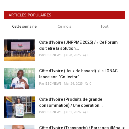
ARTICLES POPULAIRES
Cette semaine
Ce mois
Tout
Côte d’Ivoire (JNPPME 2025) / « Ce Forum
doit être la solution...
Par BSC-NEWS
Jul 28, 2025
0
Côte d’Ivoire (Jeux de hasard) /La LONACI
lance son “Collector”
Par BSC-NEWS
Mar 24, 2025
0
Côte d’Ivoire (Produits de grande
consommation) / Une opération...
Par BSC-NEWS
Jul 31, 2026
0
Côte d’Ivoire (Transports) / Barrages illégaux