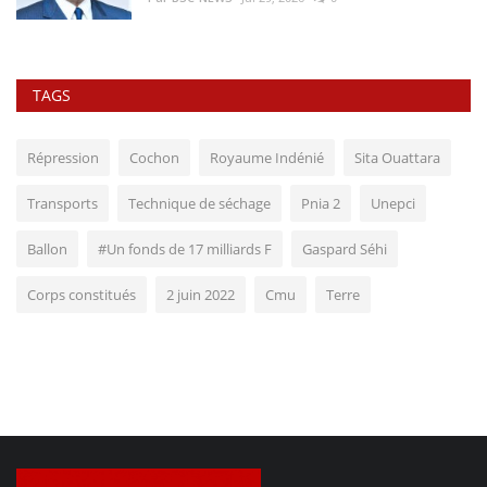
TAGS
Répression
Cochon
Royaume Indénié
Sita Ouattara
Transports
Technique de séchage
Pnia 2
Unepci
Ballon
#Un fonds de 17 milliards F
Gaspard Séhi
Corps constitués
2 juin 2022
Cmu
Terre