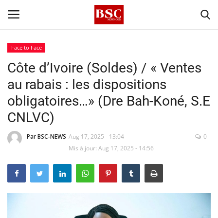
Face to Face
Côte d’Ivoire (Soldes) / « Ventes
Accueil
au rabais : les dispositions
Contact
obligatoires…» (Dre Bah-Koné, S.E
CNLVC)
A propos
Par BSC-NEWS
Aug 17, 2025 - 13:04
0
Signature
Mis à jour: Aug 17, 2025 - 14:56
Témoignage
Business
Culture