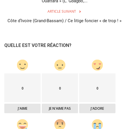
Ouattara » (L. Gbagbo,...
ARTICLE SUIVANT
Côte d’Ivoire (Grand-Bassam) / Ce litige foncier « de trop ! »
QUELLE EST VOTRE RÉACTION?
0
0
0
J'AIME
JE N'AIME PAS
J'ADORE