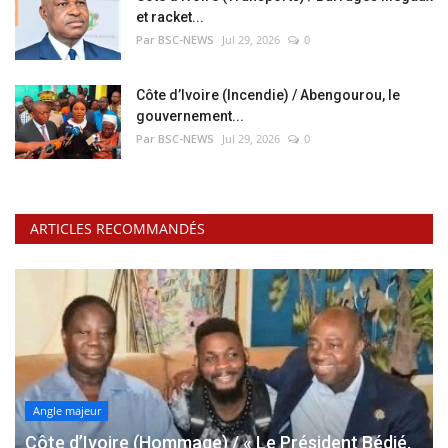
et racket...
Par BSC-NEWS
Jul 29, 2026
0
Côte d’Ivoire (Incendie) / Abengourou, le
gouvernement...
Par BSC-NEWS
Jul 29, 2026
0
ARTICLES RECOMMANDÉS
Angle majeur
Côte d’Ivoire (Hommage) / « Le Président Bédié,