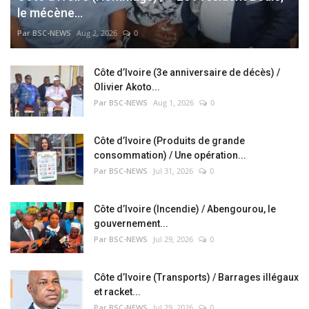
le mécène...
Par BSC-NEWS
Aug 2, 2026
0
Côte d’Ivoire (3e anniversaire de décès) /
Olivier Akoto...
Par BSC-NEWS
Aug 1, 2026
0
Côte d’Ivoire (Produits de grande
consommation) / Une opération...
Par BSC-NEWS
Jul 31, 2026
0
Côte d’Ivoire (Incendie) / Abengourou, le
gouvernement...
Par BSC-NEWS
Jul 29, 2026
0
Côte d’Ivoire (Transports) / Barrages illégaux
et racket...
Par BSC-NEWS
Jul 29, 2026
0