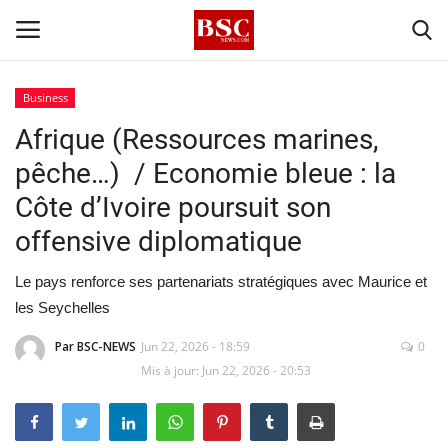
Business
Afrique (Ressources marines,
Accueil
pêche…) / Economie bleue : la
Contact
Côte d’Ivoire poursuit son
offensive diplomatique
A propos
Le pays renforce ses partenariats stratégiques avec Maurice et
Signature
les Seychelles
Témoignage
Par BSC-NEWS
Jun 22, 2026 - 18:59
0
Mis à jour: Jun 22, 2026 - 20:53
Business
Culture