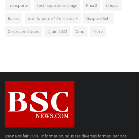
Transports
Technique de séchage
Pnia 2
Unepci
Ballon
#Un fonds de 17 milliards F
Gaspard Séhi
Corps constitués
2 juin 2022
Cmu
Terre
Bsc-news fait vivre l'information, sous ses diverses formes, par nos