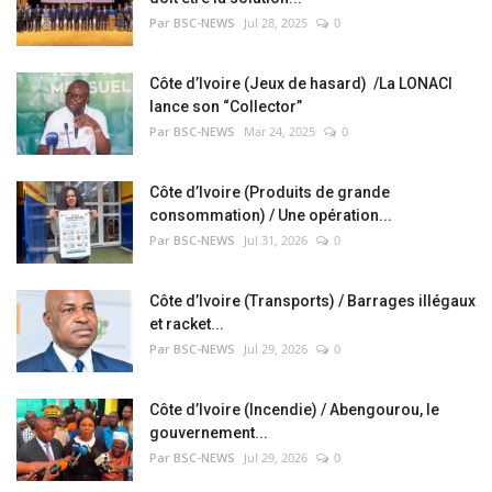
Par BSC-NEWS
Jul 28, 2025
0
Côte d’Ivoire (Jeux de hasard) /La LONACI
lance son “Collector”
Par BSC-NEWS
Mar 24, 2025
0
Côte d’Ivoire (Produits de grande
consommation) / Une opération...
Par BSC-NEWS
Jul 31, 2026
0
Côte d’Ivoire (Transports) / Barrages illégaux
et racket...
Par BSC-NEWS
Jul 29, 2026
0
Côte d’Ivoire (Incendie) / Abengourou, le
gouvernement...
Par BSC-NEWS
Jul 29, 2026
0