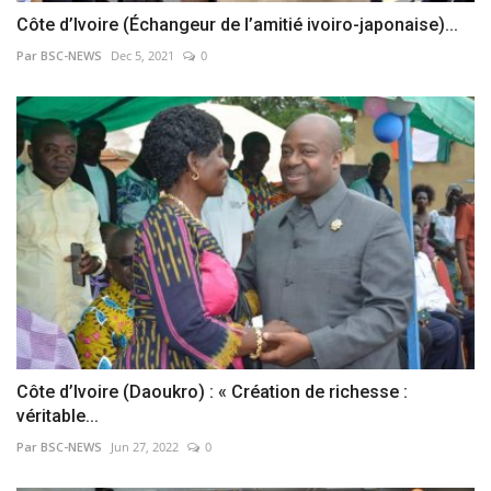
Côte d’Ivoire (Échangeur de l’amitié ivoiro-japonaise)...
Par BSC-NEWS
Dec 5, 2021
0
Côte d’Ivoire (Daoukro) : « Création de richesse :
véritable...
Par BSC-NEWS
Jun 27, 2022
0