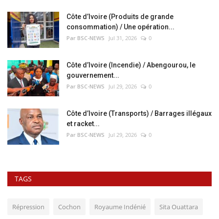
Côte d’Ivoire (Produits de grande
consommation) / Une opération...
Par BSC-NEWS
Jul 31, 2026
0
Côte d’Ivoire (Incendie) / Abengourou, le
gouvernement...
Par BSC-NEWS
Jul 29, 2026
0
Côte d’Ivoire (Transports) / Barrages illégaux
et racket...
Par BSC-NEWS
Jul 29, 2026
0
TAGS
Répression
Cochon
Royaume Indénié
Sita Ouattara