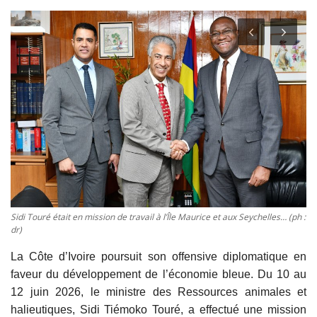
Vidéos
Sublimes cerveaux
Sport
Autr'Actu
Sidi Touré était en mission de travail à l’Île Maurice et aux Seychelles… (ph :
dr)
La Côte d’Ivoire poursuit son offensive diplomatique en
faveur du développement de l’économie bleue. Du 10 au
12 juin 2026, le ministre des Ressources animales et
halieutiques, Sidi Tiémoko Touré, a effectué une mission