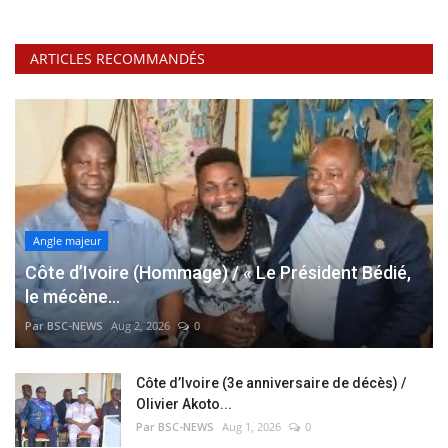
ARTICLES RECOMMANDÉS
Angle majeur
Côte d’Ivoire (Hommage) / « Le Président Bédié,
le mécène...
Par BSC-NEWS
Aug 2, 2026
0
Côte d’Ivoire (3e anniversaire de décès) /
Olivier Akoto...
Par BSC-NEWS
Aug 1, 2026
0