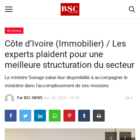
Business
Côte d’Ivoire (Immobilier) / Les
Accueil
experts plaident pour une
Contact
meilleure structuration du secteur
A propos
Le ministre Sonogo salue leur disponibilité à accompagner le
ministère dans l’accomplissement de ses missions
Signature
Par BSC-NEWS
Apr 20, 2026 - 19:18
0
Témoignage
Business
Culture