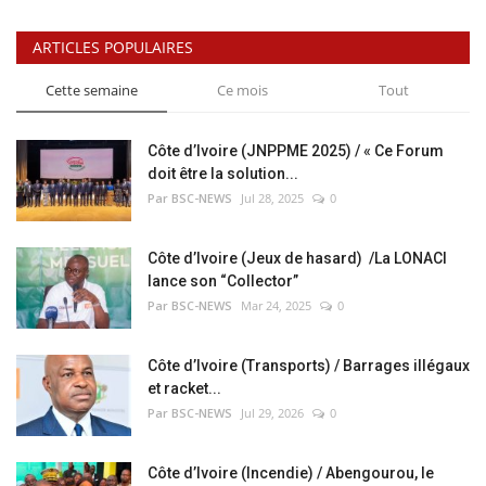
ARTICLES POPULAIRES
Cette semaine
Ce mois
Tout
Côte d’Ivoire (JNPPME 2025) / « Ce Forum
doit être la solution...
Par BSC-NEWS
Jul 28, 2025
0
Côte d’Ivoire (Jeux de hasard) /La LONACI
lance son “Collector”
Par BSC-NEWS
Mar 24, 2025
0
Côte d’Ivoire (Transports) / Barrages illégaux
et racket...
Par BSC-NEWS
Jul 29, 2026
0
Côte d’Ivoire (Incendie) / Abengourou, le