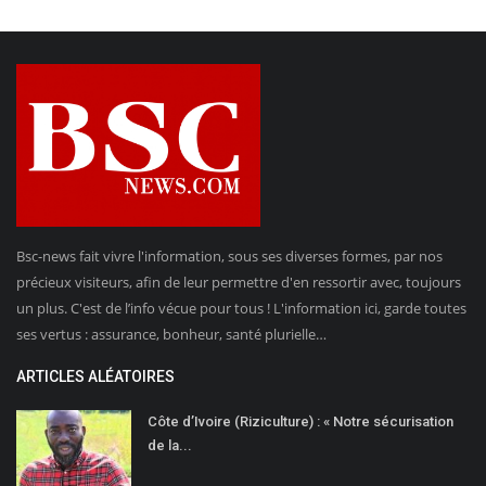
Bsc-news fait vivre l'information, sous ses diverses formes, par nos
précieux visiteurs, afin de leur permettre d'en ressortir avec, toujours
un plus. C'est de l’info vécue pour tous ! L'information ici, garde toutes
ses vertus : assurance, bonheur, santé plurielle…
ARTICLES ALÉATOIRES
Côte d’Ivoire (Riziculture) : « Notre sécurisation
de la...