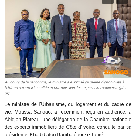
Vidéos
Sublimes cerveaux
Sport
Autr'Actu
Au cours de la rencontre, le ministre a exprimé sa pleine disponibilité à
bâtir un partenariat solide et durable avec les experts immobiliers. (ph :
dr)
Le ministre de l'Urbanisme, du logement et du cadre de
vie, Moussa Sanogo, a récemment reçu en audience, à
Abidjan-Plateau, une délégation de la Chambre nationale
des experts immobiliers de Côte d’Ivoire, conduite par sa
présidente, Khadidiatou Bamba épouse Touré.