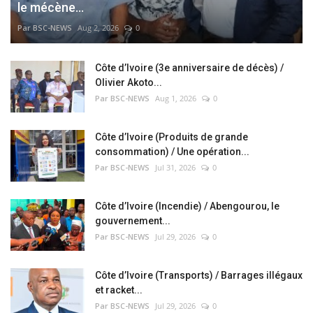
le mécène...
Par BSC-NEWS
Aug 2, 2026
0
Côte d’Ivoire (3e anniversaire de décès) /
Olivier Akoto...
Par BSC-NEWS
Aug 1, 2026
0
Côte d’Ivoire (Produits de grande
consommation) / Une opération...
Par BSC-NEWS
Jul 31, 2026
0
Côte d’Ivoire (Incendie) / Abengourou, le
gouvernement...
Par BSC-NEWS
Jul 29, 2026
0
Côte d’Ivoire (Transports) / Barrages illégaux
et racket...
Par BSC-NEWS
Jul 29, 2026
0