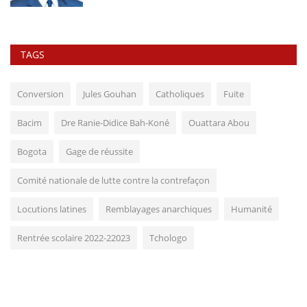
TAGS
Conversion
Jules Gouhan
Catholiques
Fuite
Bacim
Dre Ranie-Didice Bah-Koné
Ouattara Abou
Bogota
Gage de réussite
Comité nationale de lutte contre la contrefaçon
Locutions latines
Remblayages anarchiques
Humanité
Rentrée scolaire 2022-22023
Tchologo