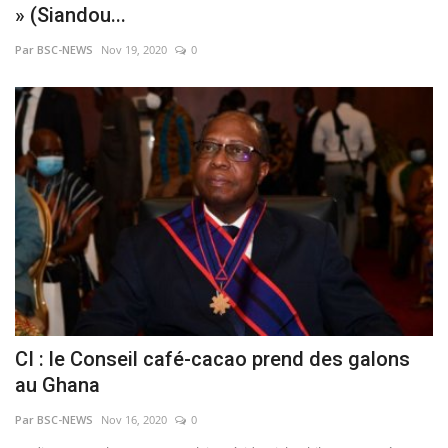
» (Siandou...
Par BSC-NEWS
Nov 19, 2020
0
CI : le Conseil café-cacao prend des galons
au Ghana
Par BSC-NEWS
Nov 16, 2020
0