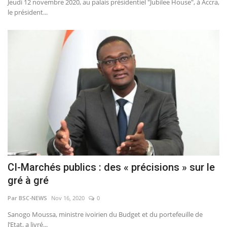
Jeudi 12 novembre 2020, au palais présidentiel "Jubilee House", à Accra,
le président...
CI-Marchés publics : des « précisions » sur le
gré à gré
Par BSC-NEWS
Nov 16, 2020
0
Sanogo Moussa, ministre ivoirien du Budget et du portefeuille de
l’Etat, a livré...