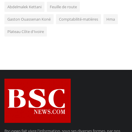
Abdelmalek Kettani
Feuille de route
Gaston Ouassenan Koné
Comptabilité-matières
Hma
Plateau Côte d'Ivoire
Bsc-news fait vivre l'information, sous ses diverses formes, par nos