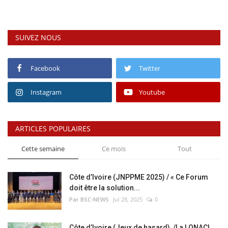
SUIVEZ NOUS
Facebook
Twitter
Instagram
Youtube
ARTICLES POPULAIRES
Cette semaine
Ce mois
Tout
Côte d’Ivoire (JNPPME 2025) / « Ce Forum
doit être la solution...
Par BSC-NEWS
Jul 28, 2025
0
Côte d’Ivoire (Jeux de hasard) /La LONACI