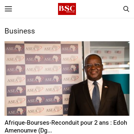
Business
Accueil
Contact
A propos
Signature
Témoignage
Business
Afrique-Bourses-Reconduit pour 2 ans : Edoh
Amenounve (Dg...
Culture