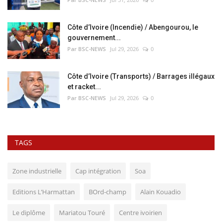
Côte d’Ivoire (Incendie) / Abengourou, le
gouvernement...
Par BSC-NEWS
Jul 29, 2026
0
Côte d’Ivoire (Transports) / Barrages illégaux
et racket...
Par BSC-NEWS
Jul 29, 2026
0
TAGS
Zone industrielle
Cap intégration
Soa
Editions L’Harmattan
BOrd-champ
Alain Kouadio
Le diplôme
Mariatou Touré
Centre ivoirien