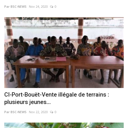
Par BSC-NEWS
Nov 24, 2020
0
Vidéos
Sublimes cerveaux
Sport
Autr'Actu
CI-Port-Bouët-Vente illégale de terrains :
plusieurs jeunes...
Par BSC-NEWS
Nov 22, 2020
0