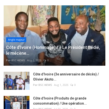
Angle majeur
Côte d’Ivoire (Hommage) / « Le Président Bédié,
le mécène...
Par BSC-NEWS
Aug 2, 2026
0
Côte d’Ivoire (3e anniversaire de décès) /
Olivier Akoto...
Par BSC-NEWS
Aug 1, 2026
0
Côte d’Ivoire (Produits de grande
consommation) / Une opération...
Par BSC-NEWS
Jul 31, 2026
0