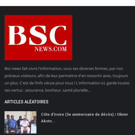
Bsc-news fait vivre l'information, sous ses diverses formes, par nos
précieux visiteurs, afin de leur permettre d'en ressortir avec, toujours
un plus. C'est de l’info vécue pour tous ! L'information ici, garde toutes
ses vertus : assurance, bonheur, santé plurielle…
ARTICLES ALÉATOIRES
Côte d’Ivoire (3e anniversaire de décès) / Olivier
Akoto...