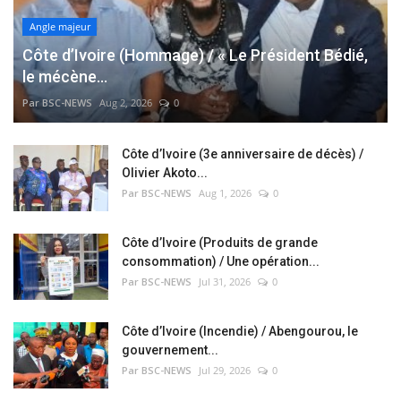
Angle majeur
Côte d’Ivoire (Hommage) / « Le Président Bédié,
le mécène...
Par BSC-NEWS
Aug 2, 2026
0
Côte d’Ivoire (3e anniversaire de décès) /
Olivier Akoto...
Par BSC-NEWS
Aug 1, 2026
0
Côte d’Ivoire (Produits de grande
consommation) / Une opération...
Par BSC-NEWS
Jul 31, 2026
0
Côte d’Ivoire (Incendie) / Abengourou, le
gouvernement...
Par BSC-NEWS
Jul 29, 2026
0