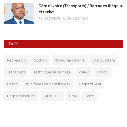
Côte d’Ivoire (Transports) / Barrages illégaux
et racket...
Par BSC-NEWS
Jul 29, 2026
0
TAGS
Répression
Cochon
Royaume Indénié
Sita Ouattara
Transports
Technique de séchage
Pnia 2
Unepci
Ballon
#Un fonds de 17 milliards F
Gaspard Séhi
Corps constitués
2 juin 2022
Cmu
Terre