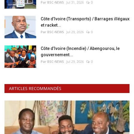
Par BSC-NEWS
Jul 31, 2026
0
Côte d’Ivoire (Transports) / Barrages illégaux
et racket...
Par BSC-NEWS
Jul 29, 2026
0
Côte d’Ivoire (Incendie) / Abengourou, le
gouvernement...
Par BSC-NEWS
Jul 29, 2026
0
ARTICLES RECOMMANDÉS