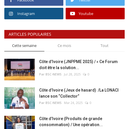
Facebook
Twitter
Instagram
Youtube
ARTICLES POPULAIRES
Cette semaine
Ce mois
Tout
Côte d’Ivoire (JNPPME 2025) / « Ce Forum
doit être la solution...
Par BSC-NEWS
Jul 28, 2025
0
Côte d’Ivoire (Jeux de hasard) /La LONACI
lance son “Collector”
Par BSC-NEWS
Mar 24, 2025
0
Côte d’Ivoire (Produits de grande
consommation) / Une opération...