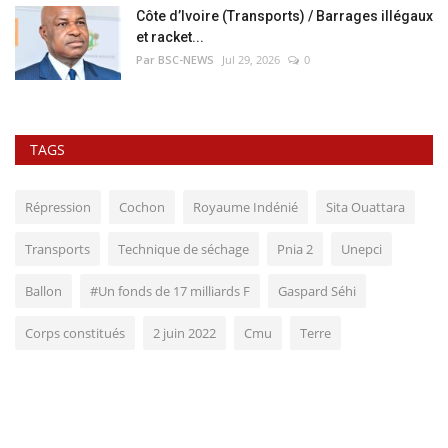
Côte d’Ivoire (Transports) / Barrages illégaux
et racket...
Par BSC-NEWS
Jul 29, 2026
0
TAGS
Répression
Cochon
Royaume Indénié
Sita Ouattara
Transports
Technique de séchage
Pnia 2
Unepci
Ballon
#Un fonds de 17 milliards F
Gaspard Séhi
Corps constitués
2 juin 2022
Cmu
Terre