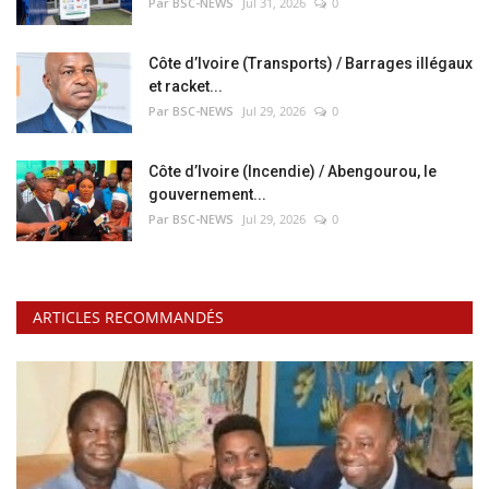
Par BSC-NEWS
Jul 31, 2026
0
Côte d’Ivoire (Transports) / Barrages illégaux
et racket...
Par BSC-NEWS
Jul 29, 2026
0
Côte d’Ivoire (Incendie) / Abengourou, le
gouvernement...
Par BSC-NEWS
Jul 29, 2026
0
ARTICLES RECOMMANDÉS