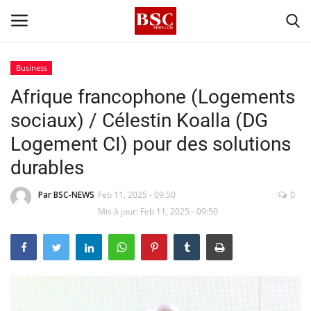
Business
Afrique francophone (Logements
Accueil
sociaux) / Célestin Koalla (DG
Contact
Logement CI) pour des solutions
durables
A propos
Par BSC-NEWS
Feb 11, 2025 - 09:50
0
Signature
Mis à jour: Feb 11, 2025 - 09:50
Témoignage
Business
Culture