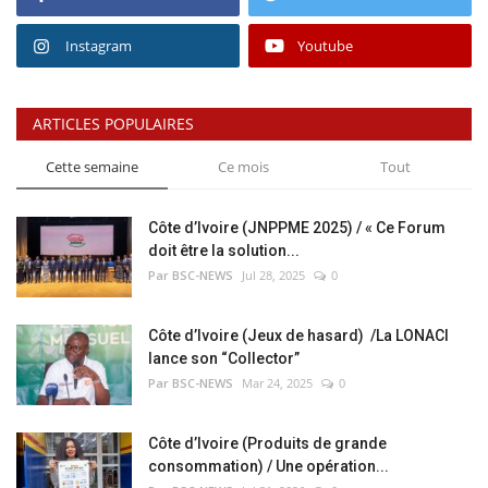
Instagram
Youtube
ARTICLES POPULAIRES
Cette semaine
Ce mois
Tout
Côte d’Ivoire (JNPPME 2025) / « Ce Forum
doit être la solution...
Par BSC-NEWS
Jul 28, 2025
0
Côte d’Ivoire (Jeux de hasard) /La LONACI
lance son “Collector”
Par BSC-NEWS
Mar 24, 2025
0
Côte d’Ivoire (Produits de grande
consommation) / Une opération...