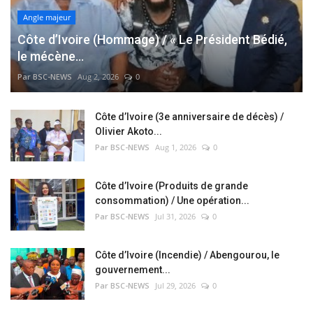
Angle majeur
Côte d’Ivoire (Hommage) / « Le Président Bédié,
le mécène...
Par BSC-NEWS
Aug 2, 2026
0
Côte d’Ivoire (3e anniversaire de décès) /
Olivier Akoto...
Par BSC-NEWS
Aug 1, 2026
0
Côte d’Ivoire (Produits de grande
consommation) / Une opération...
Par BSC-NEWS
Jul 31, 2026
0
Côte d’Ivoire (Incendie) / Abengourou, le
gouvernement...
Par BSC-NEWS
Jul 29, 2026
0