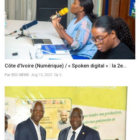
Côte d’Ivoire (Numérique) / « Spoken digital » : la 2e...
Par BSC-NEWS
Aug 13, 2023
0