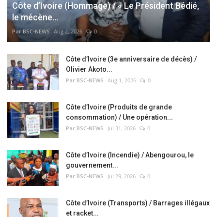
Côte d’Ivoire (Hommage) / « Le Président Bédié,
le mécène...
Par BSC-NEWS
Aug 2, 2026
0
Côte d’Ivoire (3e anniversaire de décès) /
Olivier Akoto...
Par BSC-NEWS
Aug 1, 2026
0
Côte d’Ivoire (Produits de grande
consommation) / Une opération...
Par BSC-NEWS
Jul 31, 2026
0
Côte d’Ivoire (Incendie) / Abengourou, le
gouvernement...
Par BSC-NEWS
Jul 29, 2026
0
Côte d’Ivoire (Transports) / Barrages illégaux
et racket...