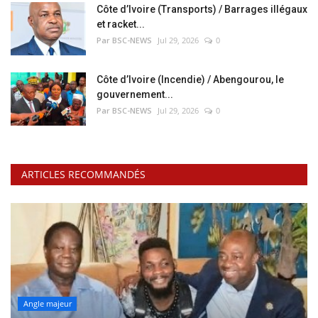
Côte d’Ivoire (Transports) / Barrages illégaux
et racket...
Par BSC-NEWS
Jul 29, 2026
0
Côte d’Ivoire (Incendie) / Abengourou, le
gouvernement...
Par BSC-NEWS
Jul 29, 2026
0
ARTICLES RECOMMANDÉS
Angle majeur