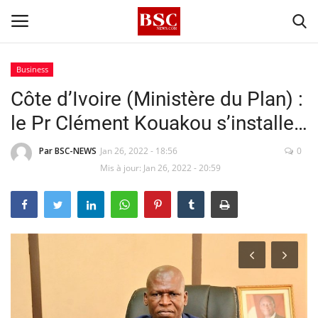
Business
Côte d’Ivoire (Ministère du Plan) :
Accueil
le Pr Clément Kouakou s’installe…
Contact
Par BSC-NEWS
Jan 26, 2022 - 18:56
0
A propos
Mis à jour: Jan 26, 2022 - 20:59
Signature
Témoignage
Business
Culture