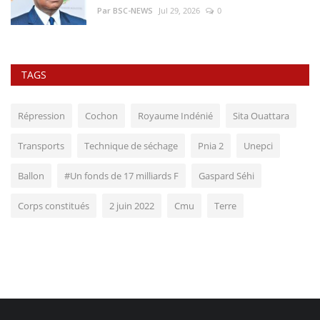
Par BSC-NEWS
Jul 29, 2026
0
TAGS
Répression
Cochon
Royaume Indénié
Sita Ouattara
Transports
Technique de séchage
Pnia 2
Unepci
Ballon
#Un fonds de 17 milliards F
Gaspard Séhi
Corps constitués
2 juin 2022
Cmu
Terre