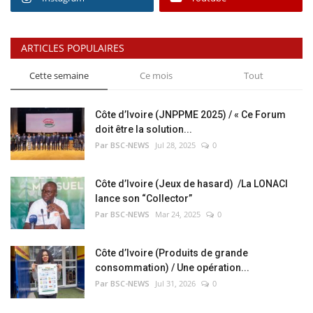
ARTICLES POPULAIRES
Cette semaine
Ce mois
Tout
Côte d’Ivoire (JNPPME 2025) / « Ce Forum
doit être la solution...
Par BSC-NEWS
Jul 28, 2025
0
Côte d’Ivoire (Jeux de hasard) /La LONACI
lance son “Collector”
Par BSC-NEWS
Mar 24, 2025
0
Côte d’Ivoire (Produits de grande
consommation) / Une opération...
Par BSC-NEWS
Jul 31, 2026
0