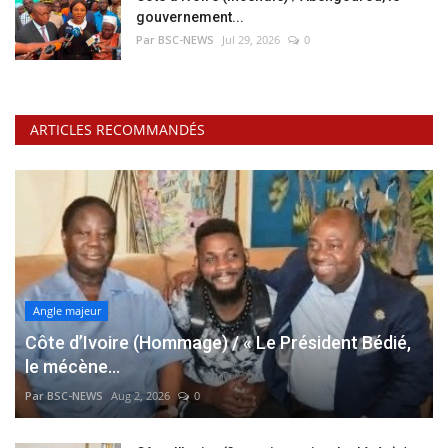
gouvernement...
Par BSC-NEWS
Jul 29, 2026
0
ARTICLES RECOMMANDÉS
Angle majeur
Côte d’Ivoire (Hommage) / « Le Président Bédié,
le mécène...
Par BSC-NEWS
Aug 2, 2026
0