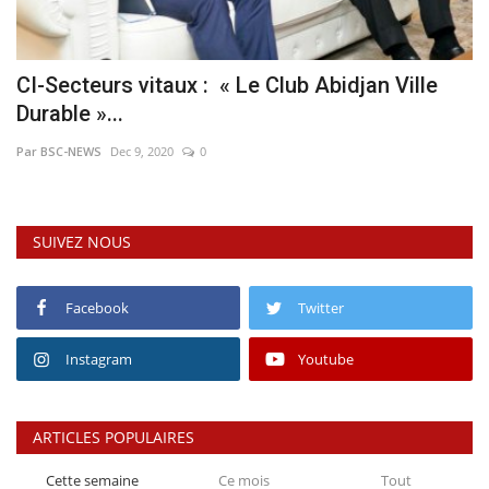
CI-Secteurs vitaux : « Le Club Abidjan Ville
Durable »...
Par BSC-NEWS
Dec 9, 2020
0
SUIVEZ NOUS
Facebook
Twitter
Instagram
Youtube
ARTICLES POPULAIRES
Cette semaine
Ce mois
Tout