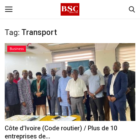
Tag:
Transport
Accueil
Business
Contact
A propos
Signature
Témoignage
Business
Côte d’Ivoire (Code routier) / Plus de 10
entreprises de...
Culture