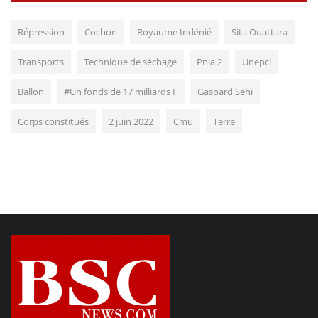
Répression
Cochon
Royaume Indénié
Sita Ouattara
Transports
Technique de séchage
Pnia 2
Unepci
Ballon
#Un fonds de 17 milliards F
Gaspard Séhi
Corps constitués
2 juin 2022
Cmu
Terre