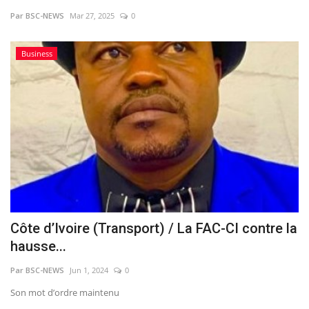
Par BSC-NEWS
Mar 27, 2025
0
Vidéos
Business
Sublimes cerveaux
Sport
Autr'Actu
Côte d’Ivoire (Transport) / La FAC-CI contre la
hausse...
Par BSC-NEWS
Jun 1, 2024
0
Son mot d’ordre maintenu