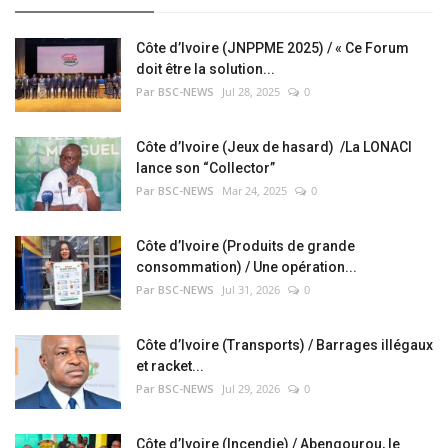
Côte d’Ivoire (JNPPME 2025) / « Ce Forum
doit être la solution...
Par BSC-NEWS
Jul 28, 2025
0
Côte d’Ivoire (Jeux de hasard) /La LONACI
lance son “Collector”
Par BSC-NEWS
Mar 24, 2025
0
Côte d’Ivoire (Produits de grande
consommation) / Une opération...
Par BSC-NEWS
Jul 31, 2026
0
Côte d’Ivoire (Transports) / Barrages illégaux
et racket...
Par BSC-NEWS
Jul 29, 2026
0
Côte d’Ivoire (Incendie) / Abengourou, le