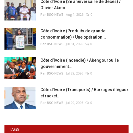
Côte d’Ivoire (3e anniversaire de décès) /
Olivier Akoto...
Par BSC-NEWS
Aug 1, 2026
0
Côte d’Ivoire (Produits de grande
consommation) / Une opération...
Par BSC-NEWS
Jul 31, 2026
0
Côte d’Ivoire (Incendie) / Abengourou, le
gouvernement...
Par BSC-NEWS
Jul 29, 2026
0
Côte d’Ivoire (Transports) / Barrages illégaux
et racket...
Par BSC-NEWS
Jul 29, 2026
0
TAGS