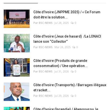
Côte d’Ivoire (JNPPME 2025) / « Ce Forum
doit être la solution...
Par BSC-NEWS
Jul 28, 2025
0
Côte d’Ivoire (Jeux de hasard) /La LONACI
lance son “Collector”
Par BSC-NEWS
Mar 24, 2025
0
Côte d’Ivoire (Produits de grande
consommation) / Une opération...
Par BSC-NEWS
Jul 31, 2026
0
Côte d’Ivoire (Transports) / Barrages illégaux
et racket...
Par BSC-NEWS
Jul 29, 2026
0
Côte d’Ivoire (Incendie) / Abengourou, le