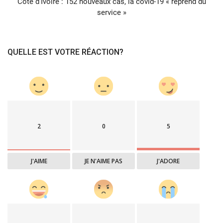
Côte d’Ivoire : 152 nouveaux cas, la covid-19 « reprend du
service »
QUELLE EST VOTRE RÉACTION?
2
0
5
J'AIME
JE N'AIME PAS
J'ADORE