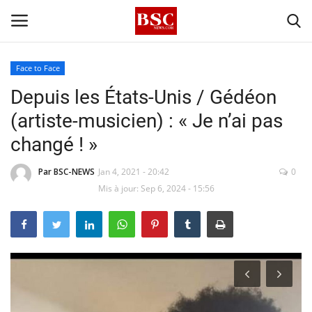
Face to Face
Depuis les États-Unis / Gédéon
Accueil
(artiste-musicien) : « Je n’ai pas
Contact
changé ! »
A propos
Par BSC-NEWS
Jan 4, 2021 - 20:42
0
Mis à jour: Sep 6, 2024 - 15:56
Signature
Témoignage
Business
Culture