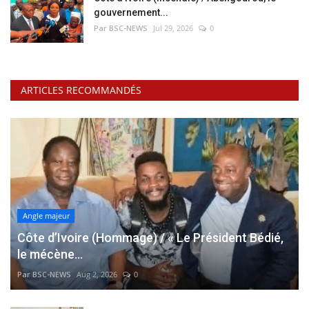
gouvernement...
Par BSC-NEWS
Jul 29, 2026
0
ARTICLES RECOMMANDÉS
Angle majeur
Côte d’Ivoire (Hommage) / « Le Président Bédié,
le mécène...
Par BSC-NEWS
Aug 2, 2026
0