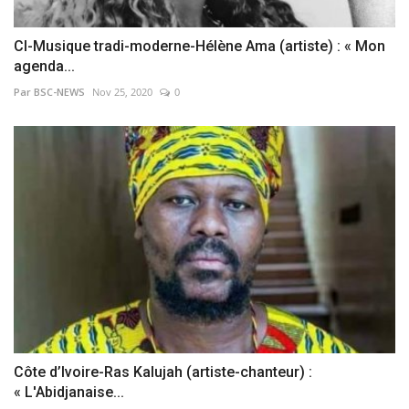
CI-Musique tradi-moderne-Hélène Ama (artiste) : « Mon
agenda...
Par BSC-NEWS
Nov 25, 2020
0
Côte d’Ivoire-Ras Kalujah (artiste-chanteur) :
« L'Abidjanaise...