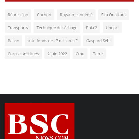
Répression
Cochon
Royaume Indénié
Sita Ouattara
Transports
Technique de séchage
Pnia 2
Unepci
Ballon
#Un fonds de 17 milliards F
Gaspard Séhi
Corps constitués
2 juin 2022
Cmu
Terre