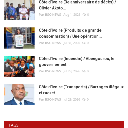
Côte d’Ivoire (3e anniversaire de décès) /
Olivier Akoto...
Par BSC-NEWS
Aug 1, 2026
0
Côte d’Ivoire (Produits de grande
consommation) / Une opération...
Par BSC-NEWS
Jul 31, 2026
0
Côte d’Ivoire (Incendie) / Abengourou, le
gouvernement...
Par BSC-NEWS
Jul 29, 2026
0
Côte d’Ivoire (Transports) / Barrages illégaux
et racket...
Par BSC-NEWS
Jul 29, 2026
0
TAGS