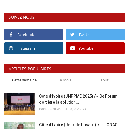
SUIVEZ NOUS
Facebook
Twitter
Instagram
Youtube
ARTICLES POPULAIRES
Cette semaine
Ce mois
Tout
Côte d’Ivoire (JNPPME 2025) / « Ce Forum
doit être la solution...
Par BSC-NEWS
Jul 28, 2025
0
Côte d’Ivoire (Jeux de hasard) /La LONACI