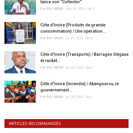
lance son “Collector”
Par BSC-NEWS
Mar 24, 2025
0
Côte d’Ivoire (Produits de grande
consommation) / Une opération...
Par BSC-NEWS
Jul 31, 2026
0
Côte d’Ivoire (Transports) / Barrages illégaux
et racket...
Par BSC-NEWS
Jul 29, 2026
0
Côte d’Ivoire (Incendie) / Abengourou, le
gouvernement...
Par BSC-NEWS
Jul 29, 2026
0
ARTICLES RECOMMANDÉS