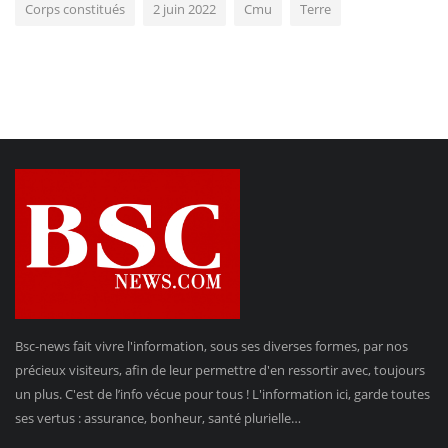
Corps constitués
2 juin 2022
Cmu
Terre
Bsc-news fait vivre l'information, sous ses diverses formes, par nos
précieux visiteurs, afin de leur permettre d'en ressortir avec, toujours
un plus. C'est de l’info vécue pour tous ! L'information ici, garde toutes
ses vertus : assurance, bonheur, santé plurielle…