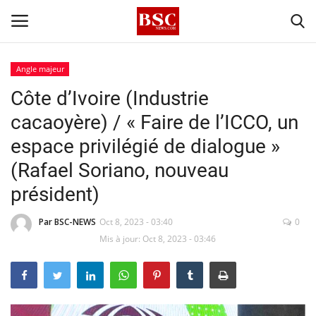
Angle majeur
Côte d’Ivoire (Industrie
Accueil
cacaoyère) / « Faire de l’ICCO, un
Contact
espace privilégié de dialogue »
(Rafael Soriano, nouveau
A propos
président)
Signature
Par BSC-NEWS
Oct 8, 2023 - 03:40
0
Témoignage
Mis à jour: Oct 8, 2023 - 03:46
Business
Culture