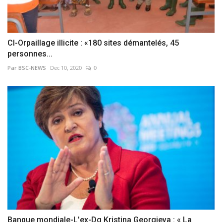
CI-Orpaillage illicite : «180 sites démantelés, 45
personnes...
Par BSC-NEWS
Dec 10, 2020
0
Banque mondiale-L'ex-Dg Kristina Georgieva : « La