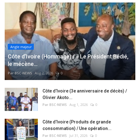
Angle majeur
Côte d’Ivoire (Hommage) / « Le Président Bédié,
le mécène...
Par BSC-NEWS
Aug 2, 2026
0
Côte d’Ivoire (3e anniversaire de décès) /
Olivier Akoto...
Par BSC-NEWS
Aug 1, 2026
0
Côte d’Ivoire (Produits de grande
consommation) / Une opération...
Par BSC-NEWS
Jul 31, 2026
0