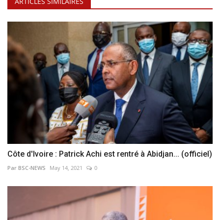
ARTICLES SIMILAIRES
Côte d'Ivoire : Patrick Achi est rentré à Abidjan... (officiel)
Par BSC-NEWS
May 14, 2021
0