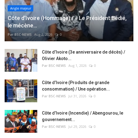
Angle majeur
Côte d’Ivoire (Hommage) / « Le Président Bédié,
le mécène...
Par BSC-NEWS
Aug 2, 2026
0
Côte d’Ivoire (3e anniversaire de décès) /
Olivier Akoto...
Par BSC-NEWS
Aug 1, 2026
0
Côte d’Ivoire (Produits de grande
consommation) / Une opération...
Par BSC-NEWS
Jul 31, 2026
0
Côte d’Ivoire (Incendie) / Abengourou, le
gouvernement...
Par BSC-NEWS
Jul 29, 2026
0