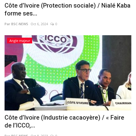
Côte d’Ivoire (Protection sociale) / Nialé Kaba
forme ses...
Par BSC-NEWS
Oct 6, 2024
0
Angle majeur
Côte d’Ivoire (Industrie cacaoyère) / « Faire
de l’ICCO,...
Par BSC-NEWS
Oct 8, 2023
0