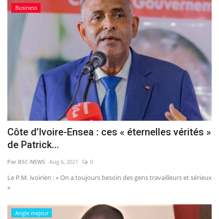
Business
Côte d’Ivoire-Ensea : ces « éternelles vérités »
de Patrick...
Par BSC-NEWS
Aug 6, 2021
0
Le P.M. ivoirien : « On a toujours besoin des gens travailleurs et sérieux
»
Angle majeur