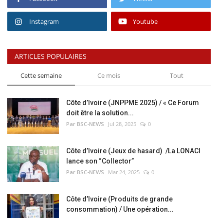
Instagram
Youtube
ARTICLES POPULAIRES
Cette semaine
Ce mois
Tout
Côte d’Ivoire (JNPPME 2025) / « Ce Forum
doit être la solution...
Par BSC-NEWS
Jul 28, 2025
0
Côte d’Ivoire (Jeux de hasard) /La LONACI
lance son “Collector”
Par BSC-NEWS
Mar 24, 2025
0
Côte d’Ivoire (Produits de grande
consommation) / Une opération...