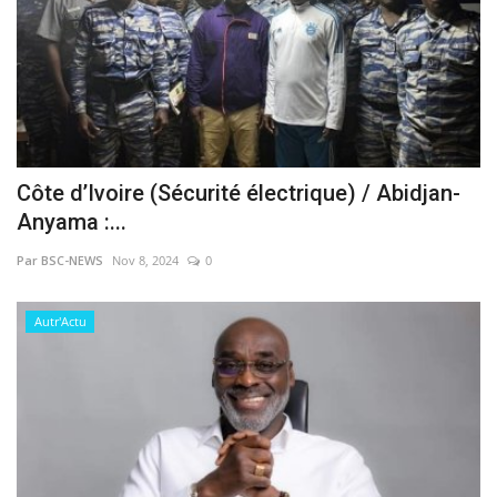
Côte d’Ivoire (Sécurité électrique) / Abidjan-
Anyama :...
Par BSC-NEWS
Nov 8, 2024
0
Autr'Actu