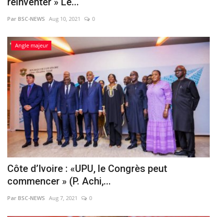
réinventer » Le...
Par BSC-NEWS
Aug 10, 2021
0
Angle majeur
Côte d’Ivoire : «UPU, le Congrès peut
commencer » (P. Achi,...
Par BSC-NEWS
Aug 7, 2021
0