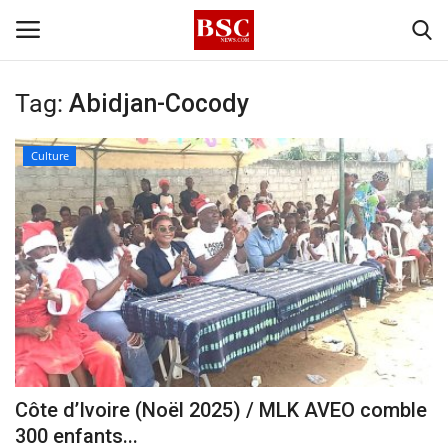
Tag:
Abidjan-Cocody
Accueil
Culture
Contact
A propos
Signature
Témoignage
Business
Côte d’Ivoire (Noël 2025) / MLK AVEO comble
300 enfants...
Culture