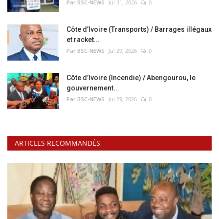
Par BSC-NEWS
Jul 31, 2026
0
Côte d’Ivoire (Transports) / Barrages illégaux
et racket...
Par BSC-NEWS
Jul 29, 2026
0
Côte d’Ivoire (Incendie) / Abengourou, le
gouvernement...
Par BSC-NEWS
Jul 29, 2026
0
ARTICLES RECOMMANDÉS