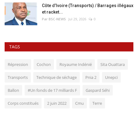
Côte d’Ivoire (Transports) / Barrages illégaux
et racket...
Par BSC-NEWS
Jul 29, 2026
0
TAGS
Répression
Cochon
Royaume Indénié
Sita Ouattara
Transports
Technique de séchage
Pnia 2
Unepci
Ballon
#Un fonds de 17 milliards F
Gaspard Séhi
Corps constitués
2 juin 2022
Cmu
Terre