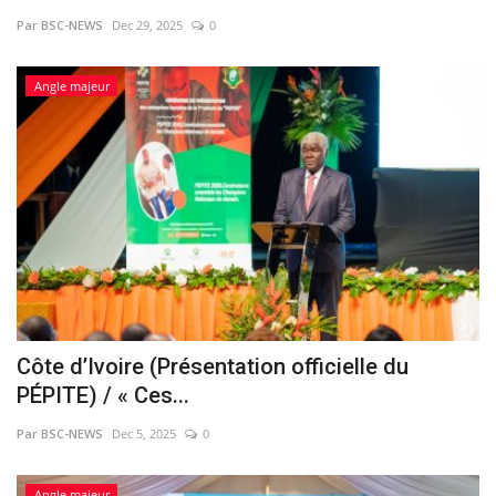
Par BSC-NEWS
Dec 29, 2025
0
Vidéos
Angle majeur
Sublimes cerveaux
Sport
Autr'Actu
Côte d’Ivoire (Présentation officielle du
PÉPITE) / « Ces...
Par BSC-NEWS
Dec 5, 2025
0
Angle majeur