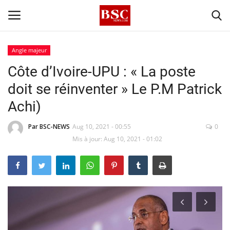
Angle majeur
Côte d’Ivoire-UPU : « La poste
Accueil
doit se réinventer » Le P.M Patrick
Contact
Achi)
A propos
Par BSC-NEWS
Aug 10, 2021 - 00:55
0
Mis à jour: Aug 10, 2021 - 01:02
Signature
Témoignage
Business
Culture