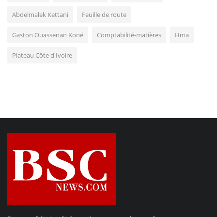
Abdelmalek Kettani
Feuille de route
Gaston Ouassenan Koné
Comptabilité-matières
Hma
Plateau Côte d'Ivoire