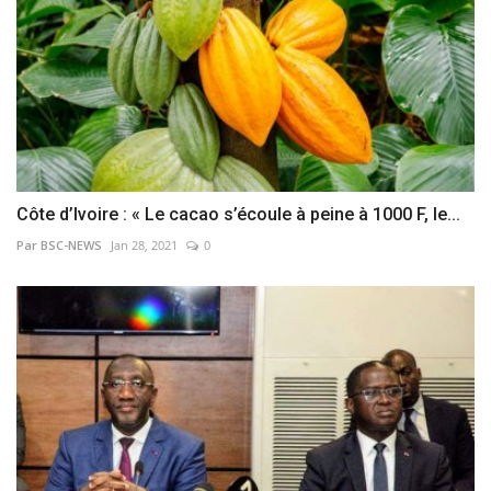
Côte d’Ivoire : « Le cacao s’écoule à peine à 1000 F, le...
Par BSC-NEWS
Jan 28, 2021
0