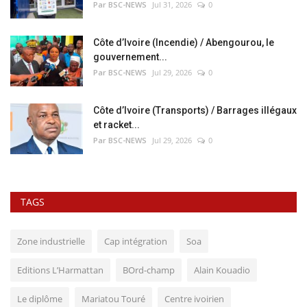
Par BSC-NEWS
Jul 31, 2026
0
Côte d’Ivoire (Incendie) / Abengourou, le
gouvernement...
Par BSC-NEWS
Jul 29, 2026
0
Côte d’Ivoire (Transports) / Barrages illégaux
et racket...
Par BSC-NEWS
Jul 29, 2026
0
TAGS
Zone industrielle
Cap intégration
Soa
Editions L’Harmattan
BOrd-champ
Alain Kouadio
Le diplôme
Mariatou Touré
Centre ivoirien