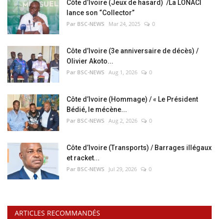
Côte d’Ivoire (Jeux de hasard) /La LONACI
lance son “Collector”
Par BSC-NEWS
Mar 24, 2025
0
Côte d’Ivoire (3e anniversaire de décès) /
Olivier Akoto...
Par BSC-NEWS
Aug 1, 2026
0
Côte d’Ivoire (Hommage) / « Le Président
Bédié, le mécène...
Par BSC-NEWS
Aug 2, 2026
0
Côte d’Ivoire (Transports) / Barrages illégaux
et racket...
Par BSC-NEWS
Jul 29, 2026
0
ARTICLES RECOMMANDÉS