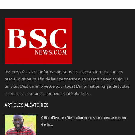
Bsc-news fait vivre l'information, sous ses diverses formes, par nos
précieux visiteurs, afin de leur permettre d'en ressortir avec, toujours
un plus. C'est de l’info vécue pour tous ! L'information ici, garde toutes
ses vertus : assurance, bonheur, santé plurielle…
ARTICLES ALÉATOIRES
Côte d’Ivoire (Riziculture) : « Notre sécurisation
de la...