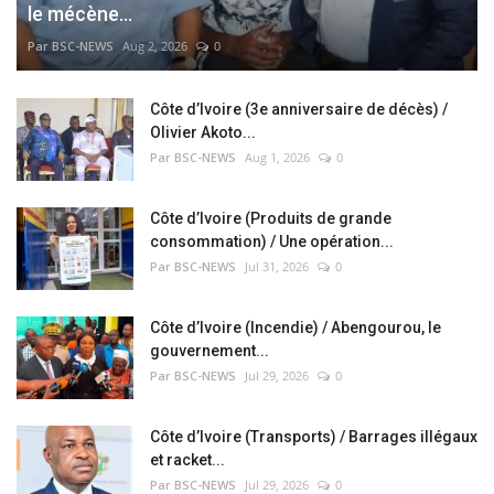
le mécène...
Par BSC-NEWS
Aug 2, 2026
0
Côte d’Ivoire (3e anniversaire de décès) /
Olivier Akoto...
Par BSC-NEWS
Aug 1, 2026
0
Côte d’Ivoire (Produits de grande
consommation) / Une opération...
Par BSC-NEWS
Jul 31, 2026
0
Côte d’Ivoire (Incendie) / Abengourou, le
gouvernement...
Par BSC-NEWS
Jul 29, 2026
0
Côte d’Ivoire (Transports) / Barrages illégaux
et racket...
Par BSC-NEWS
Jul 29, 2026
0