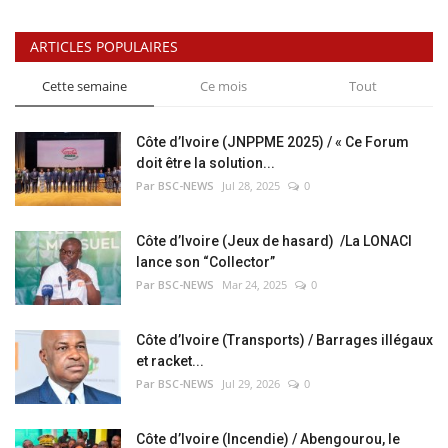
ARTICLES POPULAIRES
Cette semaine
Ce mois
Tout
Côte d’Ivoire (JNPPME 2025) / « Ce Forum
doit être la solution...
Par BSC-NEWS
Jul 28, 2025
0
Côte d’Ivoire (Jeux de hasard) /La LONACI
lance son “Collector”
Par BSC-NEWS
Mar 24, 2025
0
Côte d’Ivoire (Transports) / Barrages illégaux
et racket...
Par BSC-NEWS
Jul 29, 2026
0
Côte d’Ivoire (Incendie) / Abengourou, le