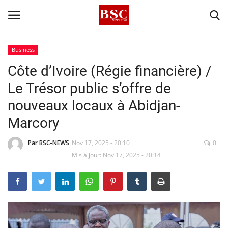
Business
Côte d’Ivoire (Régie financière) /
Accueil
Le Trésor public s’offre de
Contact
nouveaux locaux à Abidjan-
Marcory
A propos
Par BSC-NEWS
Nov 17, 2025 - 20:10
0
Signature
Mis à jour: Nov 17, 2025 - 20:14
Témoignage
Business
Culture