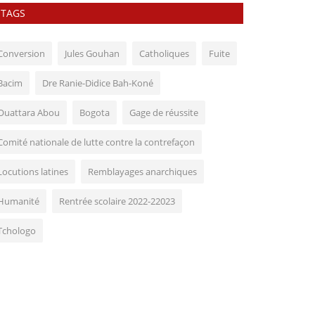
TAGS
Conversion
Jules Gouhan
Catholiques
Fuite
Bacim
Dre Ranie-Didice Bah-Koné
Ouattara Abou
Bogota
Gage de réussite
Comité nationale de lutte contre la contrefaçon
Locutions latines
Remblayages anarchiques
Humanité
Rentrée scolaire 2022-22023
Tchologo