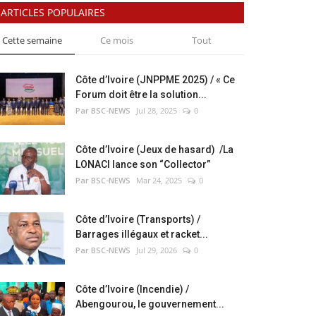
ARTICLES POPULAIRES
Cette semaine
Ce mois
Tout
Côte d’Ivoire (JNPPME 2025) / « Ce
Forum doit être la solution...
Par BSC-NEWS
Jul 28, 2025
0
Côte d’Ivoire (Jeux de hasard) /La
LONACI lance son “Collector”
Par BSC-NEWS
Mar 24, 2025
0
Côte d’Ivoire (Transports) /
Barrages illégaux et racket...
Par BSC-NEWS
Jul 29, 2026
0
Côte d’Ivoire (Incendie) /
Abengourou, le gouvernement...