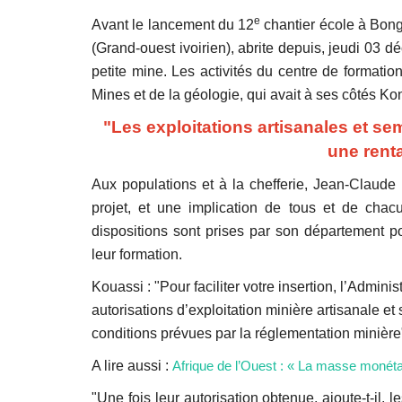
e
Avant le lancement du 12
chantier école à Bon
(Grand-ouest ivoirien), abrite depuis, jeudi 03 
petite mine. Les activités du centre de formati
Mines et de la géologie, qui avait à ses côtés Kon
"Les exploitations artisanales et sem
une renta
Aux populations et à la chefferie, Jean-Claud
projet, et une implication de tous et de chacu
dispositions sont prises par son département p
leur formation.
Kouassi : "Pour faciliter votre insertion, l’Admin
autorisations d’exploitation minière artisanale et
conditions prévues par la réglementation minière
A lire aussi :
Afrique de l’Ouest : « La masse monét
"Une fois leur autorisation obtenue, ajoute-t-il, 