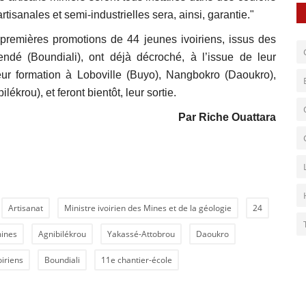
rtisanales et semi-industrielles sera, ainsi, garantie."
 premières promotions de 44 jeunes ivoiriens, issus des
endé (Boundiali), ont déjà décroché, à l’issue de leur
eur formation à Loboville (Buyo), Nangbokro (Daoukro),
krou), et feront bientôt, leur sortie.
Par Riche Ouattara
Artisanat
Ministre ivoirien des Mines et de la géologie
24
mines
Agnibilékrou
Yakassé-Attobrou
Daoukro
oiriens
Boundiali
11e chantier-école