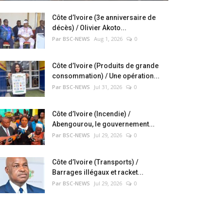
Côte d’Ivoire (3e anniversaire de
décès) / Olivier Akoto...
Par BSC-NEWS
Aug 1, 2026
0
Côte d’Ivoire (Produits de grande
consommation) / Une opération...
Par BSC-NEWS
Jul 31, 2026
0
Côte d’Ivoire (Incendie) /
Abengourou, le gouvernement...
Par BSC-NEWS
Jul 29, 2026
0
Côte d’Ivoire (Transports) /
Barrages illégaux et racket...
Par BSC-NEWS
Jul 29, 2026
0