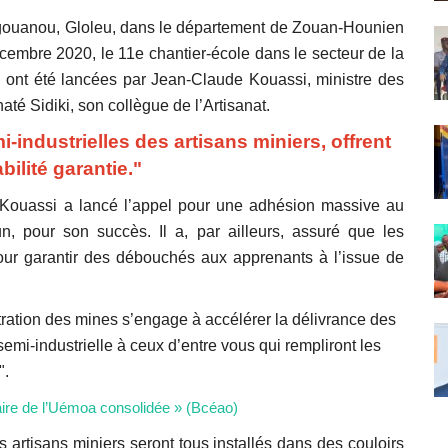
gouanou, Gloleu, dans le département de Zouan-Hounien
décembre 2020, le 11e chantier-école dans le secteur de la
on ont été lancées par Jean-Claude Kouassi, ministre des
até Sidiki, son collègue de l’Artisanat.
i-industrielles des artisans miniers, offrent
bilité garantie."
e Kouassi a lancé l’appel pour une adhésion massive au
n, pour son succès. Il a, par ailleurs, assuré que les
our garantir des débouchés aux apprenants à l’issue de
istration des mines s’engage à accélérer la délivrance des
 semi-industrielle à ceux d’entre vous qui rempliront les
".
aire de l’Uémoa consolidée » (Bcéao)
les artisans miniers seront tous installés dans des couloirs