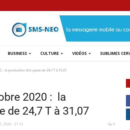
BUSINESS
CULTURE
VIDÉOS
SUBLIMES CE
: la production d’or passe de 24,7 T à 31,07
obre 2020 : la
e de 24,7 T à 31,07
7, 2020 - 21:12
0