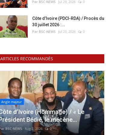
Par BSC-NEWS
Jul 29, 2026
0
Côte d’Ivoire (PDCI-RDA) / Procès du
30 juillet 2026 :...
Par BSC-NEWS
Jul 23, 2026
0
ARTICLES RECOMMANDÉS
Angle majeur
Côte d’Ivoire (Hommage) / « Le
Président Bédié, le mécène...
Par BSC-NEWS
Aug 2, 2026
0