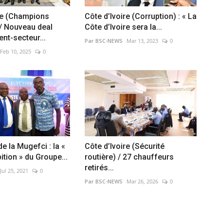
re (Champions
Côte d’Ivoire (Corruption) : « La
/ Nouveau deal
Côte d’Ivoire sera la...
nt-secteur...
Par BSC-NEWS
Mar 13, 2023
0
Feb 10, 2025
0
e la Mugefci : la «
Côte d’Ivoire (Sécurité
tion » du Groupe...
routière) / 27 chauffeurs
retirés...
Jul 25, 2021
0
Par BSC-NEWS
Mar 26, 2026
0