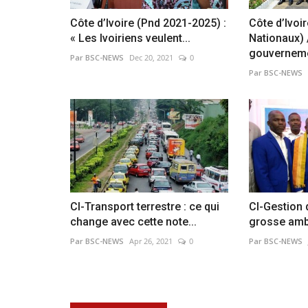
Côte d’Ivoire (Pnd 2021-2025) :
Côte d’Ivoi
« Les Ivoiriens veulent...
Nationaux) 
gouverneme
Par BSC-NEWS
Dec 20, 2021
0
Par BSC-NEWS
CI-Transport terrestre : ce qui
CI-Gestion d
change avec cette note...
grosse ambi
Par BSC-NEWS
Apr 26, 2021
0
Par BSC-NEWS