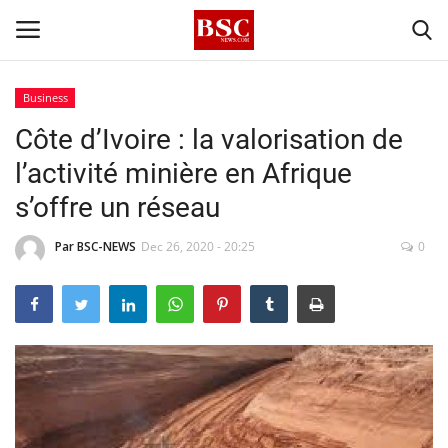
Business
Côte d’Ivoire : la valorisation de
Accueil
l’activité minière en Afrique
Contact
s’offre un réseau
A propos
Par BSC-NEWS
Dec 26, 2020 - 20:25
0
Signature
Témoignage
Business
Culture