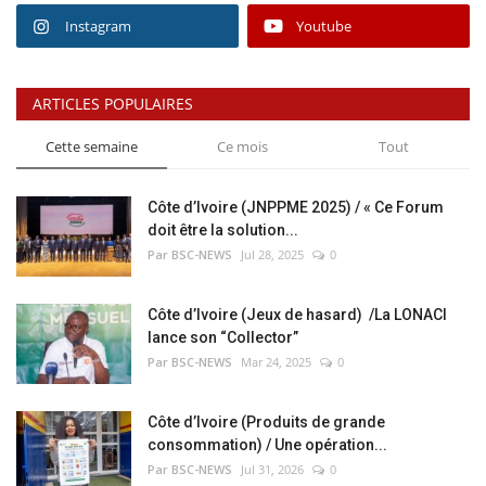
Instagram
Youtube
ARTICLES POPULAIRES
Cette semaine
Ce mois
Tout
Côte d’Ivoire (JNPPME 2025) / « Ce Forum
doit être la solution...
Par BSC-NEWS
Jul 28, 2025
0
Côte d’Ivoire (Jeux de hasard) /La LONACI
lance son “Collector”
Par BSC-NEWS
Mar 24, 2025
0
Côte d’Ivoire (Produits de grande
consommation) / Une opération...
Par BSC-NEWS
Jul 31, 2026
0