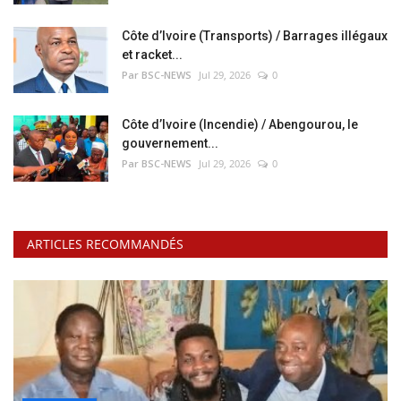
Côte d’Ivoire (Transports) / Barrages illégaux
et racket...
Par BSC-NEWS
Jul 29, 2026
0
Côte d’Ivoire (Incendie) / Abengourou, le
gouvernement...
Par BSC-NEWS
Jul 29, 2026
0
ARTICLES RECOMMANDÉS