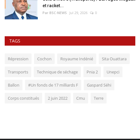
et racket...
Par BSC-NEWS
Jul 29, 2026
0
TAGS
Répression
Cochon
Royaume Indénié
Sita Ouattara
Transports
Technique de séchage
Pnia 2
Unepci
Ballon
#Un fonds de 17 milliards F
Gaspard Séhi
Corps constitués
2 juin 2022
Cmu
Terre