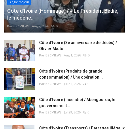
Angle majeur
Côte d’Ivoire (Hommage) / « Le Président Bédié,
le mécène...
Par BSC-NEWS
Aug 2, 2026
0
Côte d’Ivoire (3e anniversaire de décès) /
Olivier Akoto...
Par BSC-NEWS
Aug 1, 2026
0
Côte d’Ivoire (Produits de grande
consommation) / Une opération...
Par BSC-NEWS
Jul 31, 2026
0
Côte d’Ivoire (Incendie) / Abengourou, le
gouvernement...
Par BSC-NEWS
Jul 29, 2026
0
Côte d’Ivoire (Transports) / Barrages illégaux