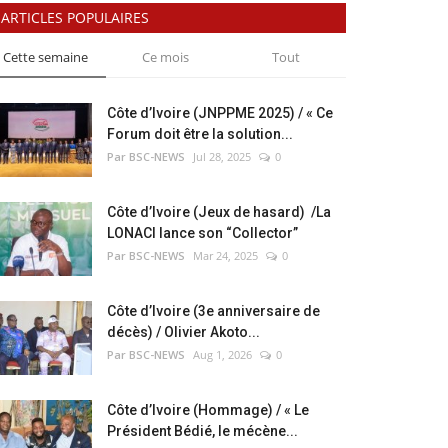
ARTICLES POPULAIRES
Cette semaine
Ce mois
Tout
Côte d’Ivoire (JNPPME 2025) / « Ce
Forum doit être la solution...
Par BSC-NEWS
Jul 28, 2025
0
Côte d’Ivoire (Jeux de hasard) /La
LONACI lance son “Collector”
Par BSC-NEWS
Mar 24, 2025
0
Côte d’Ivoire (3e anniversaire de
décès) / Olivier Akoto...
Par BSC-NEWS
Aug 1, 2026
0
Côte d’Ivoire (Hommage) / « Le
Président Bédié, le mécène...