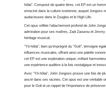
hôlai". Composé de quatre titres, cet EP est un homm
enraciné dans la culture ivoirienne, auquel Jongoss re
audacieuses dans le Zouglou et le High Life.
Cet opus reflète l'attachement profond de John Jongo
admiration pour ses maîtres, Zadi Zaourou et Jimmy H
héritage musical.
"Yô-hôlai", bien qu'imprégné du ‘’Goli’’, témoigne ég
influences musicales, offrant ainsi une palette sonore 
cet EP est une exploration unique, mêlant harmonieu
une expérience auditive à la fois nostalgique et innov
Avec "Yô-hôlai", John Jongoss prouve une fois de plu
ancré dans ses racines. Cet opus est une véritable ode
pour le Goli et un rappel de l'importance de préserver