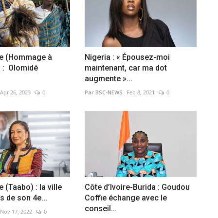
ire (Hommage à
Nigeria : « Épousez-moi
 : Olomidé
maintenant, car ma dot
augmente »...
Apr 26, 2023
0
Par BSC-NEWS
Feb 8, 2021
0
e (Taabo) : la ville
Côte d’Ivoire-Burida : Goudou
s de son 4e...
Coffie échange avec le
conseil...
Nov 17, 2022
0