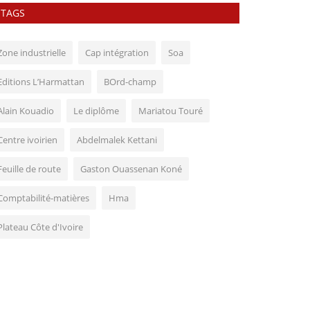
TAGS
Zone industrielle
Cap intégration
Soa
Editions L’Harmattan
BOrd-champ
Alain Kouadio
Le diplôme
Mariatou Touré
Centre ivoirien
Abdelmalek Kettani
Feuille de route
Gaston Ouassenan Koné
Comptabilité-matières
Hma
Plateau Côte d'Ivoire