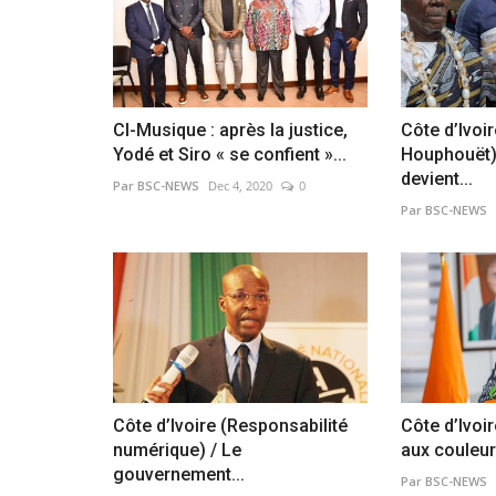
CI-Musique : après la justice,
Côte d’Ivo
Yodé et Siro « se confient »...
Houphouët)
devient...
Par BSC-NEWS
Dec 4, 2020
0
Par BSC-NEWS
Côte d’Ivoire (Responsabilité
Côte d’Ivoir
numérique) / Le
aux couleur
gouvernement...
Par BSC-NEWS