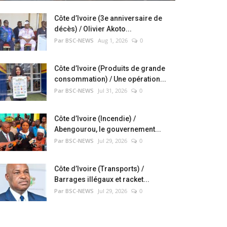
Côte d’Ivoire (3e anniversaire de
décès) / Olivier Akoto...
Par BSC-NEWS
Aug 1, 2026
0
Côte d’Ivoire (Produits de grande
consommation) / Une opération...
Par BSC-NEWS
Jul 31, 2026
0
Côte d’Ivoire (Incendie) /
Abengourou, le gouvernement...
Par BSC-NEWS
Jul 29, 2026
0
Côte d’Ivoire (Transports) /
Barrages illégaux et racket...
Par BSC-NEWS
Jul 29, 2026
0