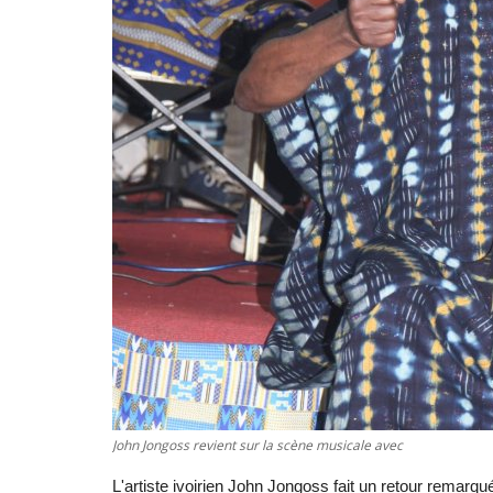
John Jongoss revient sur la scène musicale avec
L'artiste ivoirien John Jongoss fait un retour remar