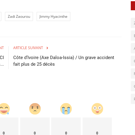
Zadi Zaourou
Jimmy Hyacinthe
NT
ARTICLE SUIVANT
CI
Côte d’Ivoire (Axe Daloa-Issia) / Un grave accident
..
fait plus de 25 décès
0
0
0
0