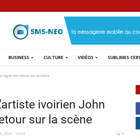
BUSINESS
CULTURE
VIDÉOS
SUBLIMES CE
ss signe son retour sur la scène
artiste ivoirien John
etour sur la scène
4, 2024 - 16:04
0