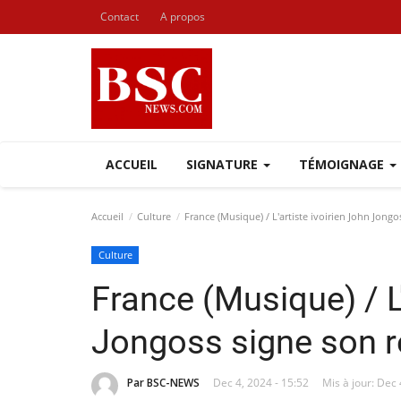
Contact
A propos
ACCUEIL
SIGNATURE
TÉMOIGNAGE
Accueil
Culture
France (Musique) / L'artiste ivoirien John Jongo
Culture
France (Musique) / L'
Jongoss signe son r
Par BSC-NEWS
Dec 4, 2024 - 15:52
Mis à jour: Dec 