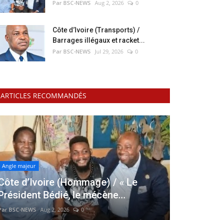
Par BSC-NEWS
Aug 2, 2026
0
Côte d’Ivoire (Transports) /
Barrages illégaux et racket...
Par BSC-NEWS
Jul 29, 2026
0
ARTICLES RECOMMANDÉS
Angle majeur
Côte d’Ivoire (Hommage) / « Le
Président Bédié, le mécène...
Par BSC-NEWS
Aug 2, 2026
0