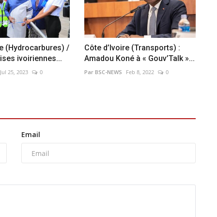
re (Hydrocarbures) /
Côte d’Ivoire (Transports) :
ses ivoiriennes...
Amadou Koné à « Gouv’Talk »...
Jul 25, 2023
0
Par BSC-NEWS
Feb 8, 2022
0
Email