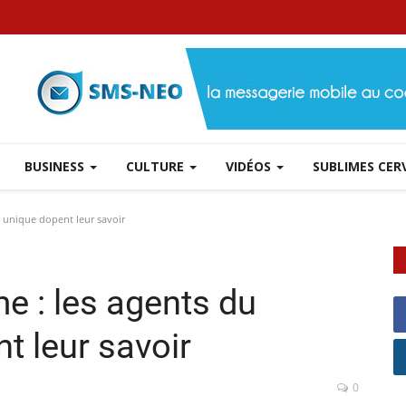
BUSINESS
CULTURE
VIDÉOS
SUBLIMES CE
et unique dopent leur savoir
me : les agents du
nt leur savoir
0