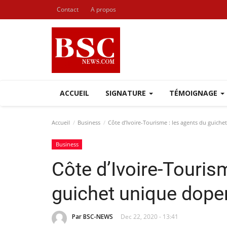
Contact
A propos
ACCUEIL
SIGNATURE
TÉMOIGNAGE
Accueil
Business
Côte d’Ivoire-Tourisme : les agents du guich
Business
Côte d’Ivoire-Touris
guichet unique dope
Par BSC-NEWS
Dec 22, 2020 - 13:41