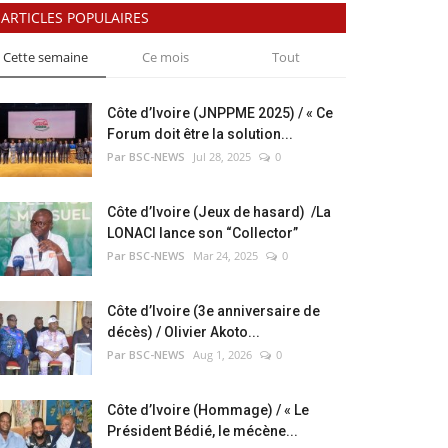
ARTICLES POPULAIRES
Cette semaine
Ce mois
Tout
Côte d’Ivoire (JNPPME 2025) / « Ce
Forum doit être la solution...
Par BSC-NEWS
Jul 28, 2025
0
Côte d’Ivoire (Jeux de hasard) /La
LONACI lance son “Collector”
Par BSC-NEWS
Mar 24, 2025
0
Côte d’Ivoire (3e anniversaire de
décès) / Olivier Akoto...
Par BSC-NEWS
Aug 1, 2026
0
Côte d’Ivoire (Hommage) / « Le
Président Bédié, le mécène...