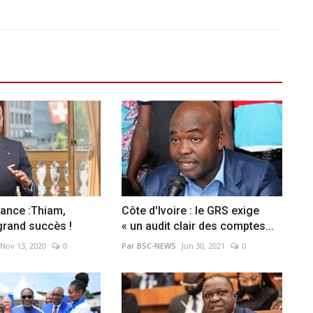
ance :Thiam,
Côte d'Ivoire : le GRS exige
grand succès !
« un audit clair des comptes...
Nov 13, 2020
0
Par BSC-NEWS
Jun 30, 2021
0