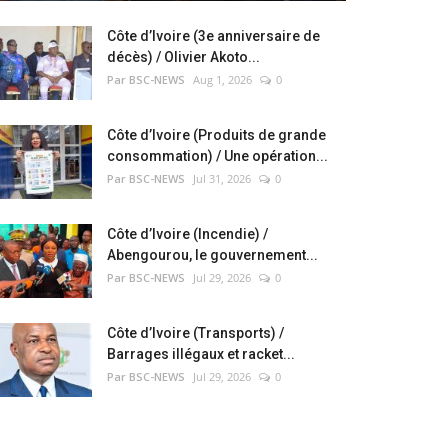
Côte d’Ivoire (3e anniversaire de
décès) / Olivier Akoto...
Par BSC-NEWS
Aug 1, 2026
0
Côte d’Ivoire (Produits de grande
consommation) / Une opération...
Par BSC-NEWS
Jul 31, 2026
0
Côte d’Ivoire (Incendie) /
Abengourou, le gouvernement...
Par BSC-NEWS
Jul 29, 2026
0
Côte d’Ivoire (Transports) /
Barrages illégaux et racket...
Par BSC-NEWS
Jul 29, 2026
0