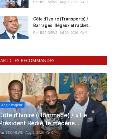
Par BSC-NEWS
Aug 2, 2026
0
Côte d’Ivoire (Transports) /
Barrages illégaux et racket...
Par BSC-NEWS
Jul 29, 2026
0
ARTICLES RECOMMANDÉS
Angle majeur
Côte d’Ivoire (Hommage) / « Le
Président Bédié, le mécène...
Par BSC-NEWS
Aug 2, 2026
0