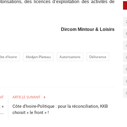
torisations, des licences d’exploitation des activités de
Dircom Mintour & Loisirs
ôte d'Ivoire
Abidjan-Plateau
Autorisations
Délivrance
NT
ARTICLE SUIVANT
: «
Côte d’Ivoire-Politique : pour la réconciliation, KKB
..
choisit « le front » !