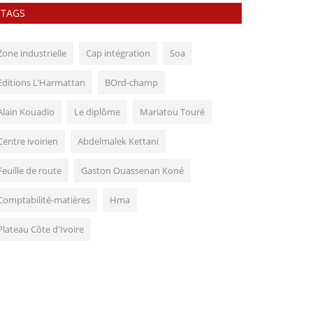
TAGS
Zone industrielle
Cap intégration
Soa
Editions L’Harmattan
BOrd-champ
Alain Kouadio
Le diplôme
Mariatou Touré
Centre ivoirien
Abdelmalek Kettani
Feuille de route
Gaston Ouassenan Koné
Comptabilité-matières
Hma
Plateau Côte d'Ivoire