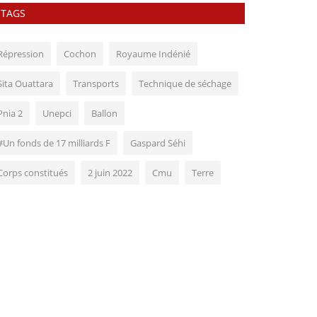
TAGS
Répression
Cochon
Royaume Indénié
Sita Ouattara
Transports
Technique de séchage
Pnia 2
Unepci
Ballon
#Un fonds de 17 milliards F
Gaspard Séhi
Corps constitués
2 juin 2022
Cmu
Terre