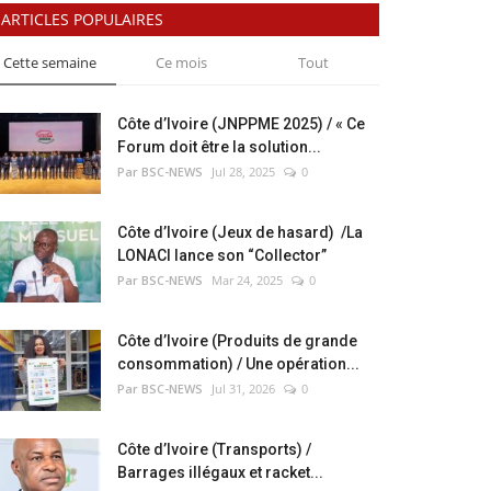
ARTICLES POPULAIRES
Cette semaine
Ce mois
Tout
Côte d’Ivoire (JNPPME 2025) / « Ce
Forum doit être la solution...
Par BSC-NEWS
Jul 28, 2025
0
Côte d’Ivoire (Jeux de hasard) /La
LONACI lance son “Collector”
Par BSC-NEWS
Mar 24, 2025
0
Côte d’Ivoire (Produits de grande
consommation) / Une opération...
Par BSC-NEWS
Jul 31, 2026
0
Côte d’Ivoire (Transports) /
Barrages illégaux et racket...