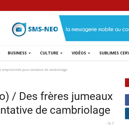
BUSINESS
CULTURE
VIDÉOS
SUBLIMES CE
ux emprisonnés pour tentative de cambriolage
o) / Des frères jumeaux
ntative de cambriolage
0