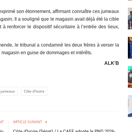
 a exprimé son étonnement, affirmant connaître ces jumeaux
sin. Il a souligné que le magasin avait déjà été la cible
à renforcer le dispositif sécuritaire à l’entrée des lieux,
ende, le tribunal a condamné les deux frères à verser la
 magasin en guise de dommages et intérêts.
ALK'B
s jumeaux
Côte d'Ivoire
NT
ARTICLE SUIVANT
r-
Côte d’Ivoire (Sénat) / La CAEF adopte le PND 2026-