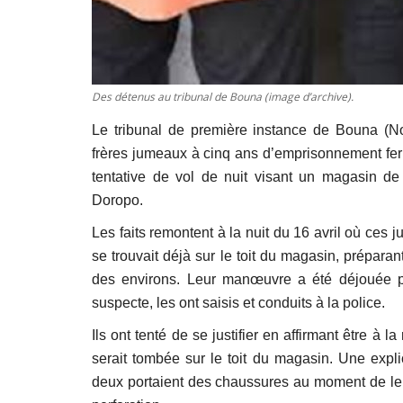
Des détenus au tribunal de Bouna (image d’archive).
Le tribunal de première instance de Bouna (No
frères jumeaux à cinq ans d’emprisonnement fe
tentative de vol de nuit visant un magasin de 
Doropo.
Les faits remontent à la nuit du 16 avril où ces 
se trouvait déjà sur le toit du magasin, préparant
des environs. Leur manœuvre a été déjouée pa
suspecte, les ont saisis et conduits à la police.
Ils ont tenté de se justifier en affirmant être à
serait tombée sur le toit du magasin. Une expli
deux portaient des chaussures au moment de leur