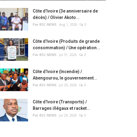
Côte d’Ivoire (3e anniversaire de
décès) / Olivier Akoto...
Par BSC-NEWS
Aug 1, 2026
0
Côte d’Ivoire (Produits de grande
consommation) / Une opération...
Par BSC-NEWS
Jul 31, 2026
0
Côte d’Ivoire (Incendie) /
Abengourou, le gouvernement...
Par BSC-NEWS
Jul 29, 2026
0
Côte d’Ivoire (Transports) /
Barrages illégaux et racket...
Par BSC-NEWS
Jul 29, 2026
0