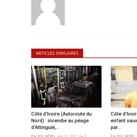
ARTICLES SIMILAIRES
Côte d’Ivoire (Autoroute du
Côte d’Ivoir
Nord) : incendie au péage
enfant sauv
d’Attinguié,...
par...
Par BSC-NEWS
Apr 20, 2022
0
Par BSC-NEWS