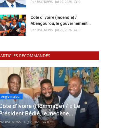
Par BSC-NEWS
Jul 29, 2026
0
Côte d’Ivoire (Incendie) /
Abengourou, le gouvernement...
Par BSC-NEWS
Jul 29, 2026
0
ARTICLES RECOMMANDÉS
Angle majeur
Côte d’Ivoire (Hommage) / « Le
Président Bédié, le mécène...
Par BSC-NEWS
Aug 2, 2026
0