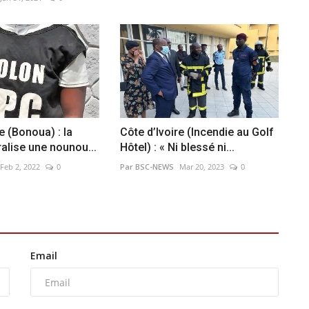
e (Bonoua) : la
Côte d’Ivoire (Incendie au Golf
ralise une nounou...
Hôtel) : « Ni blessé ni...
Feb 2, 2022
0
Par BSC-NEWS
Mar 20, 2023
0
Email