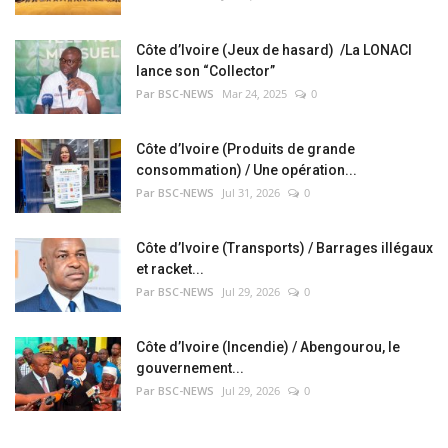
Côte d’Ivoire (Jeux de hasard) /La LONACI
lance son “Collector”
Par BSC-NEWS
Mar 24, 2025
0
Côte d’Ivoire (Produits de grande
consommation) / Une opération...
Par BSC-NEWS
Jul 31, 2026
0
Côte d’Ivoire (Transports) / Barrages illégaux
et racket...
Par BSC-NEWS
Jul 29, 2026
0
Côte d’Ivoire (Incendie) / Abengourou, le
gouvernement...
Par BSC-NEWS
Jul 29, 2026
0