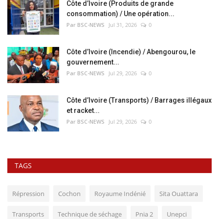
Côte d’Ivoire (Produits de grande
consommation) / Une opération...
Par BSC-NEWS
Jul 31, 2026
0
Côte d’Ivoire (Incendie) / Abengourou, le
gouvernement...
Par BSC-NEWS
Jul 29, 2026
0
Côte d’Ivoire (Transports) / Barrages illégaux
et racket...
Par BSC-NEWS
Jul 29, 2026
0
TAGS
Répression
Cochon
Royaume Indénié
Sita Ouattara
Transports
Technique de séchage
Pnia 2
Unepci