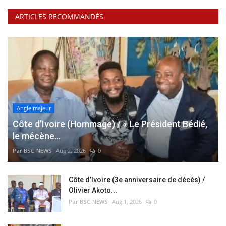
ARTICLES RECOMMANDÉS
Angle majeur
Côte d’Ivoire (Hommage) / « Le Président Bédié,
le mécène...
Par BSC-NEWS
Aug 2, 2026
0
Côte d’Ivoire (3e anniversaire de décès) /
Olivier Akoto...
Par BSC-NEWS
Aug 1, 2026
0