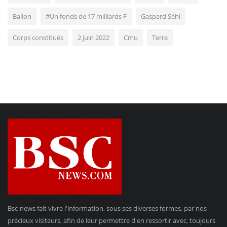
Ballon
#Un fonds de 17 milliards F
Gaspard Séhi
Corps constitués
2 juin 2022
Cmu
Terre
Bsc-news fait vivre l'information, sous ses diverses formes, par nos
précieux visiteurs, afin de leur permettre d'en ressortir avec, toujours