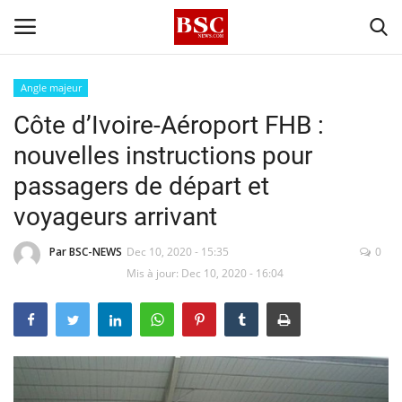
Angle majeur
Côte d’Ivoire-Aéroport FHB :
Accueil
nouvelles instructions pour
Contact
passagers de départ et
voyageurs arrivant
A propos
Par BSC-NEWS
Dec 10, 2020 - 15:35
0
Signature
Mis à jour: Dec 10, 2020 - 16:04
Témoignage
Business
Culture