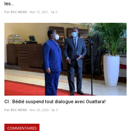
les...
Par BSC-NEWS
Mar 15, 2021
0
CI : Bédié suspend tout dialogue avec Ouattara!
Par BSC-NEWS
Nov 20, 2020
0
COMMENTAIRES