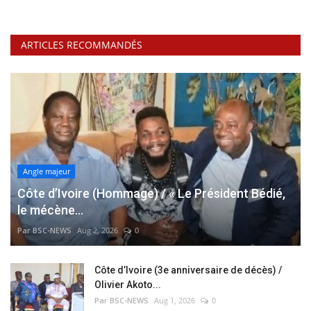
ARTICLES RECOMMANDÉS
Angle majeur
Côte d’Ivoire (Hommage) / « Le Président Bédié,
le mécène...
Par BSC-NEWS
Aug 2, 2026
0
Côte d’Ivoire (3e anniversaire de décès) /
Olivier Akoto...
Par BSC-NEWS
Aug 1, 2026
0