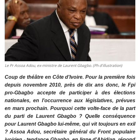
Vidéos
Sublimes cerveaux
Sport
Autr'Actu
Le Pr Assoa Adou, ex-ministre de Laurent Gbagbo. (Ph d'illustration)
Coup de théâtre en Côte d'Ivoire. Pour la première fois
depuis novembre 2010, près de dix ans donc, le Fpi
pro-Gbagbo accepte de participer à des élections
nationales, en l'occurrence aux législatives, prévues
en mars prochain. Pourquoi cette volte-face de la part
du parti de Laurent Gbagbo ? Quelle conséquence
pour Laurent Gbagbo lui-même, qui vit toujours en exil
? Assoa Adou, secrétaire général du Front populaire
ivoirien - tendance Gbagbo, en ligne d'Abidjan, répond