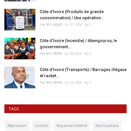
Côte d’Ivoire (Produits de grande
consommation) / Une opération...
Par BSC-NEWS
Jul 31, 2026
0
Côte d’Ivoire (Incendie) / Abengourou, le
gouvernement...
Par BSC-NEWS
Jul 29, 2026
0
Côte d’Ivoire (Transports) / Barrages illégaux
et racket...
Par BSC-NEWS
Jul 29, 2026
0
TAGS
Répression
Cochon
Royaume Indénié
Sita Ouattara