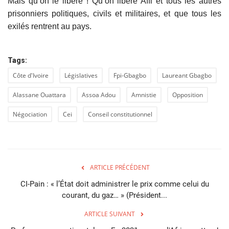
Mais qu’on le libère ! Qu’on libère Affi et tous les autres
prisonniers politiques, civils et militaires, et que tous les
exilés rentrent au pays.
Tags:
Côte d'Ivoire
Législatives
Fpi-Gbagbo
Laureant Gbagbo
Alassane Ouattara
Assoa Adou
Amnistie
Opposition
Négociation
Cei
Conseil constitutionnel
ARTICLE PRÉCÉDENT
CI-Pain : « l’État doit administrer le prix comme celui du
courant, du gaz… » (Président...
ARTICLE SUIVANT