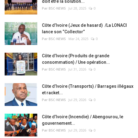
doit être la solution...
Par BSC-NEWS
Jul 28, 2025
0
Côte d’Ivoire (Jeux de hasard) /La LONACI
lance son “Collector”
Par BSC-NEWS
Mar 24, 2025
0
Côte d’Ivoire (Produits de grande
consommation) / Une opération...
Par BSC-NEWS
Jul 31, 2026
0
Côte d’Ivoire (Transports) / Barrages illégaux
et racket...
Par BSC-NEWS
Jul 29, 2026
0
Côte d’Ivoire (Incendie) / Abengourou, le
gouvernement...
Par BSC-NEWS
Jul 29, 2026
0