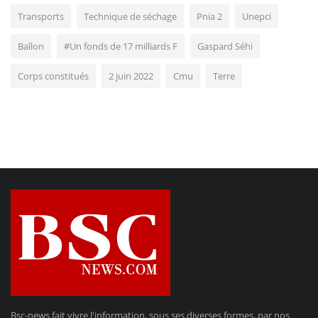
Transports
Technique de séchage
Pnia 2
Unepci
Ballon
#Un fonds de 17 milliards F
Gaspard Séhi
Corps constitués
2 juin 2022
Cmu
Terre
Bsc-news fait vivre l'information, sous ses diverses formes, par nos