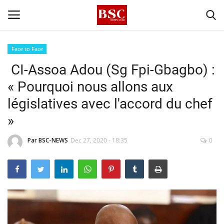
Face to Face
CI-Assoa Adou (Sg Fpi-Gbagbo) :
Accueil
« Pourquoi nous allons aux
Contact
législatives avec l'accord du chef
»
A propos
Par BSC-NEWS
Dec 27, 2020 - 18:35
0
Signature
Témoignage
Business
Culture