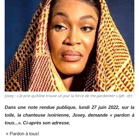
Vidéos
Sublimes cerveaux
Sport
Autr'Actu
Josey : « Je prie qu’Aline trouve un jour la force de me pardonner » (ph : dr)
Dans une note rendue publique, lundi 27 juin 2022, sur la
toile, la chanteuse ivoirienne, Josey, demande « pardon à
tous...». Ci-après son adresse.
« Pardon à tous!