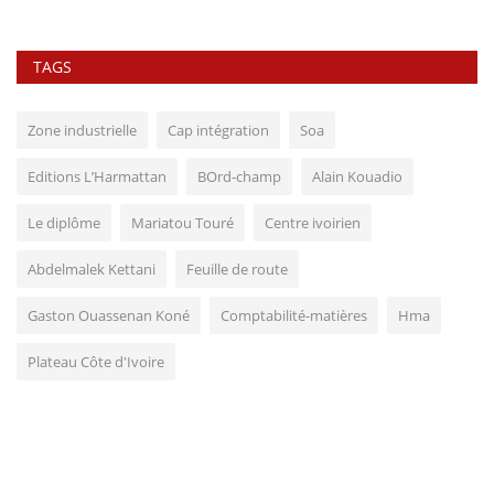
TAGS
Zone industrielle
Cap intégration
Soa
Editions L’Harmattan
BOrd-champ
Alain Kouadio
Le diplôme
Mariatou Touré
Centre ivoirien
Abdelmalek Kettani
Feuille de route
Gaston Ouassenan Koné
Comptabilité-matières
Hma
Plateau Côte d'Ivoire