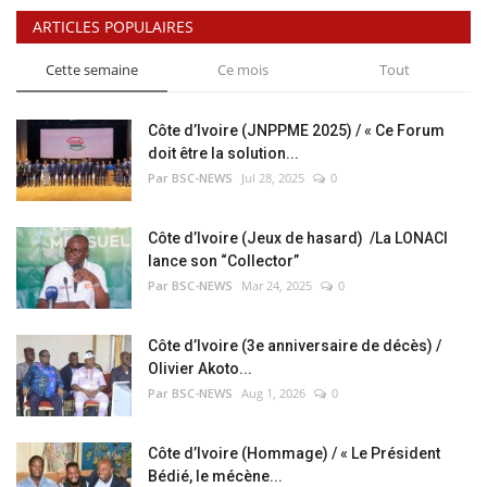
ARTICLES POPULAIRES
Cette semaine
Ce mois
Tout
Côte d’Ivoire (JNPPME 2025) / « Ce Forum
doit être la solution...
Par BSC-NEWS
Jul 28, 2025
0
Côte d’Ivoire (Jeux de hasard) /La LONACI
lance son “Collector”
Par BSC-NEWS
Mar 24, 2025
0
Côte d’Ivoire (3e anniversaire de décès) /
Olivier Akoto...
Par BSC-NEWS
Aug 1, 2026
0
Côte d’Ivoire (Hommage) / « Le Président
Bédié, le mécène...