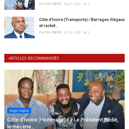
Par BSC-NEWS
Aug 2, 2026
0
Côte d’Ivoire (Transports) / Barrages illégaux
et racket...
Par BSC-NEWS
Jul 29, 2026
0
ARTICLES RECOMMANDÉS
Angle majeur
Côte d’Ivoire (Hommage) / « Le Président Bédié,
le mécène...