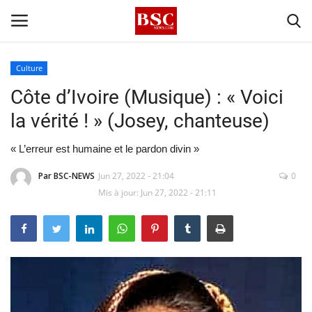
Culture
Côte d’Ivoire (Musique) : « Voici
Accueil
la vérité ! » (Josey, chanteuse)
Contact
« L’erreur est humaine et le pardon divin »
A propos
Par BSC-NEWS
Jun 27, 2022 - 21:04
0
Mis à jour: Jun 27, 2022 - 21:11
Signature
Témoignage
Business
Culture