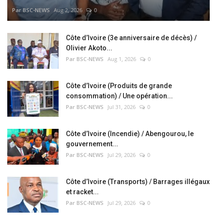
Par BSC-NEWS
Aug 2, 2026
0
Côte d’Ivoire (3e anniversaire de décès) /
Olivier Akoto...
Par BSC-NEWS
Aug 1, 2026
0
Côte d’Ivoire (Produits de grande
consommation) / Une opération...
Par BSC-NEWS
Jul 31, 2026
0
Côte d’Ivoire (Incendie) / Abengourou, le
gouvernement...
Par BSC-NEWS
Jul 29, 2026
0
Côte d’Ivoire (Transports) / Barrages illégaux
et racket...
Par BSC-NEWS
Jul 29, 2026
0