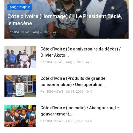
Angle majeur
Côte d’Ivoire (Hommage) / « Le Président Bédié,
le mécène...
Par BSC-NEWS
Aug 2, 2026
0
Côte d’Ivoire (3e anniversaire de décès) /
Olivier Akoto...
Par BSC-NEWS
Aug 1, 2026
0
Côte d’Ivoire (Produits de grande
consommation) / Une opération...
Par BSC-NEWS
Jul 31, 2026
0
Côte d’Ivoire (Incendie) / Abengourou, le
gouvernement...
Par BSC-NEWS
Jul 29, 2026
0