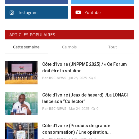
Instagram
Youtube
ARTICLES POPULAIRES
Cette semaine
Ce mois
Tout
Côte d’Ivoire (JNPPME 2025) / « Ce Forum
doit être la solution...
Par BSC-NEWS
Jul 28, 2025
0
Côte d’Ivoire (Jeux de hasard) /La LONACI
lance son “Collector”
Par BSC-NEWS
Mar 24, 2025
0
Côte d’Ivoire (Produits de grande
consommation) / Une opération...