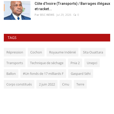
Côte d’Ivoire (Transports) / Barrages illégaux
et racket...
Par BSC-NEWS
Jul 29, 2026
0
TAGS
Répression
Cochon
Royaume Indénié
Sita Ouattara
Transports
Technique de séchage
Pnia 2
Unepci
Ballon
#Un fonds de 17 milliards F
Gaspard Séhi
Corps constitués
2 juin 2022
Cmu
Terre