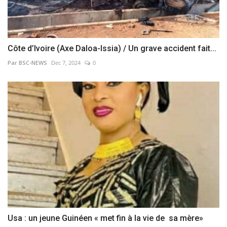
Côte d’Ivoire (Axe Daloa-Issia) / Un grave accident fait...
Par BSC-NEWS
Dec 7, 2024
0
Usa : un jeune Guinéen « met fin à la vie de sa mère»