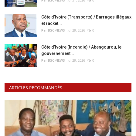
Par BSC-NEWS
Jul 31, 2026
0
Côte d’Ivoire (Transports) / Barrages illégaux
et racket...
Par BSC-NEWS
Jul 29, 2026
0
Côte d’Ivoire (Incendie) / Abengourou, le
gouvernement...
Par BSC-NEWS
Jul 29, 2026
0
ARTICLES RECOMMANDÉS