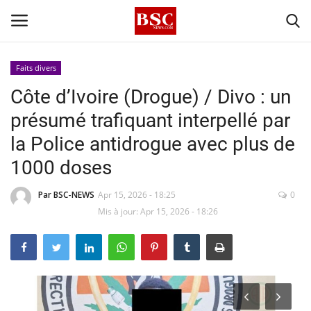
Faits divers
Côte d’Ivoire (Drogue) / Divo : un
Accueil
présumé trafiquant interpellé par
Contact
la Police antidrogue avec plus de
1000 doses
A propos
Par BSC-NEWS
Apr 15, 2026 - 18:25
0
Signature
Mis à jour: Apr 15, 2026 - 18:26
Témoignage
Business
Culture