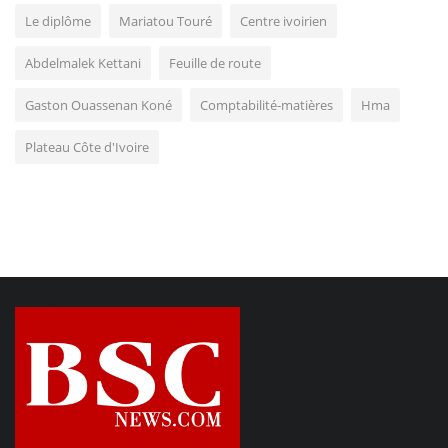
Le diplôme
Mariatou Touré
Centre ivoirien
Abdelmalek Kettani
Feuille de route
Gaston Ouassenan Koné
Comptabilité-matières
Hma
Plateau Côte d'Ivoire