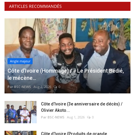
ARTICLES RECOMMANDÉS
Angle majeur
Côte d’Ivoire (Hommage) / « Le Président Bédié,
le mécène...
Par BSC-NEWS
Aug 2, 2026
0
Côte d’Ivoire (3e anniversaire de décès) /
Olivier Akoto...
Par BSC-NEWS
Aug 1, 2026
0
Côte d’Ivoire (Produits de grande