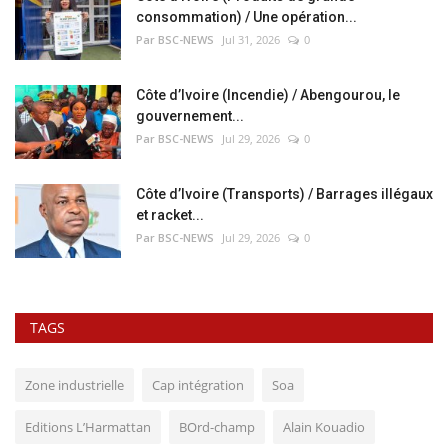
consommation) / Une opération...
Par BSC-NEWS
Jul 31, 2026
0
Côte d’Ivoire (Incendie) / Abengourou, le
gouvernement...
Par BSC-NEWS
Jul 29, 2026
0
Côte d’Ivoire (Transports) / Barrages illégaux
et racket...
Par BSC-NEWS
Jul 29, 2026
0
TAGS
Zone industrielle
Cap intégration
Soa
Editions L’Harmattan
BOrd-champ
Alain Kouadio