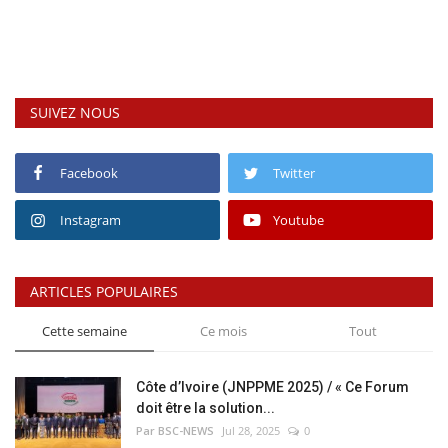
SUIVEZ NOUS
Facebook
Twitter
Instagram
Youtube
ARTICLES POPULAIRES
Cette semaine
Ce mois
Tout
Côte d’Ivoire (JNPPME 2025) / « Ce Forum
doit être la solution...
Par BSC-NEWS
Jul 28, 2025
0