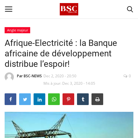
Angle majeur
Afrique-Electricité : la Banque
Accueil
africaine de développement
Contact
distribue l’espoir!
A propos
Par BSC-NEWS
Dec 2, 2020 - 20:50
0
Mis à jour: Dec 3, 2020 - 14:05
Signature
Témoignage
Business
Culture