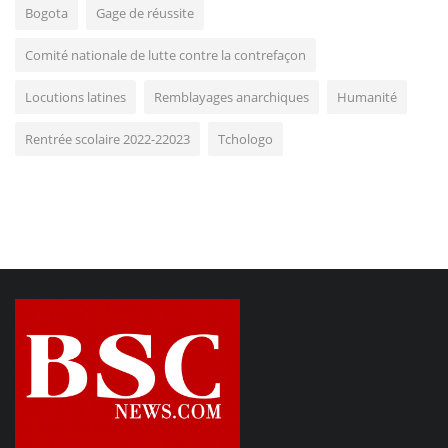
Bogota
Gage de réussite
Comité nationale de lutte contre la contrefaçon
Locutions latines
Remblayages anarchiques
Humanité
Rentrée scolaire 2022-22023
Tchologo