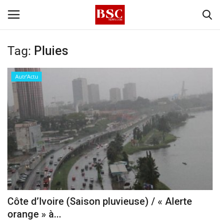
Tag:
Pluies
Accueil
Autr'Actu
Contact
A propos
Signature
Témoignage
Business
Côte d’Ivoire (Saison pluvieuse) / « Alerte
orange » à...
Culture