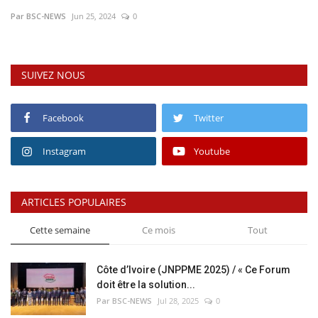
Par BSC-NEWS
Jun 25, 2024
0
Vidéos
Sublimes cerveaux
SUIVEZ NOUS
Sport
Facebook
Twitter
Autr'Actu
Instagram
Youtube
ARTICLES POPULAIRES
Cette semaine
Ce mois
Tout
Côte d’Ivoire (JNPPME 2025) / « Ce Forum
doit être la solution...
Par BSC-NEWS
Jul 28, 2025
0