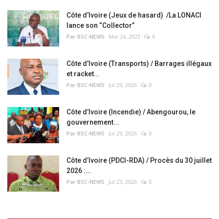
Côte d’Ivoire (Jeux de hasard) /La LONACI
lance son “Collector”
Par BSC-NEWS
Mar 24, 2025
0
Côte d’Ivoire (Transports) / Barrages illégaux
et racket...
Par BSC-NEWS
Jul 29, 2026
0
Côte d’Ivoire (Incendie) / Abengourou, le
gouvernement...
Par BSC-NEWS
Jul 29, 2026
0
Côte d’Ivoire (PDCI-RDA) / Procès du 30 juillet
2026 :...
Par BSC-NEWS
Jul 23, 2026
0