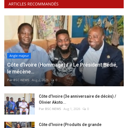
ARTICLES RECOMMANDÉS
Angle majeur
Côte d’Ivoire (Hommage) / « Le Président Bédié,
le mécène...
Par BSC-NEWS
Aug 2, 2026
0
Côte d’Ivoire (3e anniversaire de décès) /
Olivier Akoto...
Par BSC-NEWS
Aug 1, 2026
0
Côte d’Ivoire (Produits de grande