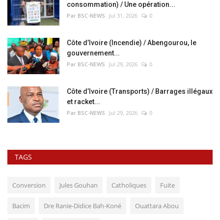
consommation) / Une opération...
Par BSC-NEWS
Jul 31, 2026
0
Côte d’Ivoire (Incendie) / Abengourou, le
gouvernement...
Par BSC-NEWS
Jul 29, 2026
0
Côte d’Ivoire (Transports) / Barrages illégaux
et racket...
Par BSC-NEWS
Jul 29, 2026
0
TAGS
Conversion
Jules Gouhan
Catholiques
Fuite
Bacim
Dre Ranie-Didice Bah-Koné
Ouattara Abou