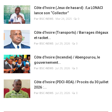
Côte d’Ivoire (Jeux de hasard) /La LONACI
lance son “Collector”
Par BSC-NEWS
Mar 24, 2025
0
Côte d’Ivoire (Transports) / Barrages illégaux
et racket...
Par BSC-NEWS
Jul 29, 2026
0
Côte d’Ivoire (Incendie) / Abengourou, le
gouvernement...
Par BSC-NEWS
Jul 29, 2026
0
Côte d’Ivoire (PDCI-RDA) / Procès du 30 juillet
2026 :...
Par BSC-NEWS
Jul 23, 2026
0