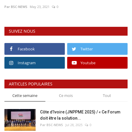
Par BSC-NEWS
May 23, 2021
0
Vidéos
Sublimes cerveaux
SUIVEZ NOUS
Sport
Facebook
Twitter
Autr'Actu
Instagram
Youtube
ARTICLES POPULAIRES
Cette semaine
Ce mois
Tout
Côte d’Ivoire (JNPPME 2025) / « Ce Forum
doit être la solution...
Par BSC-NEWS
Jul 28, 2025
0