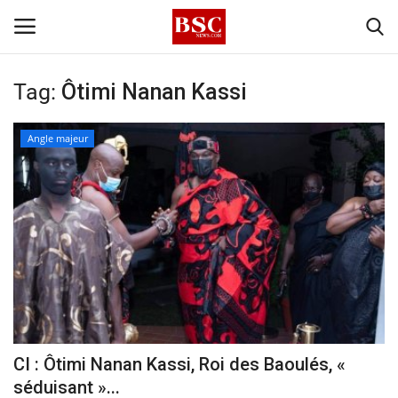
Tag:
Ôtimi Nanan Kassi
Accueil
Angle majeur
Contact
A propos
Signature
Témoignage
Business
CI : Ôtimi Nanan Kassi, Roi des Baoulés, «
séduisant »...
Culture