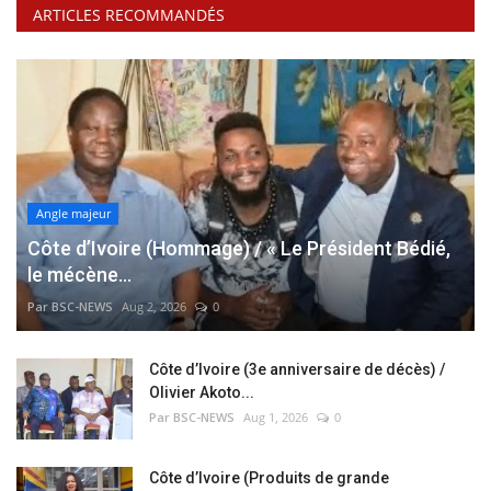
ARTICLES RECOMMANDÉS
Angle majeur
Côte d’Ivoire (Hommage) / « Le Président Bédié,
le mécène...
Par BSC-NEWS
Aug 2, 2026
0
Côte d’Ivoire (3e anniversaire de décès) /
Olivier Akoto...
Par BSC-NEWS
Aug 1, 2026
0
Côte d’Ivoire (Produits de grande