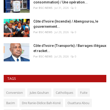
consommation) / Une opération...
Par BSC-NEWS
Jul 31, 2026
0
Côte d’Ivoire (Incendie) / Abengourou, le
gouvernement...
Par BSC-NEWS
Jul 29, 2026
0
Côte d’Ivoire (Transports) / Barrages illégaux
et racket...
Par BSC-NEWS
Jul 29, 2026
0
TAGS
Conversion
Jules Gouhan
Catholiques
Fuite
Bacim
Dre Ranie-Didice Bah-Koné
Ouattara Abou