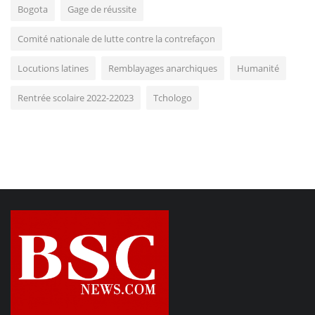
Bogota
Gage de réussite
Comité nationale de lutte contre la contrefaçon
Locutions latines
Remblayages anarchiques
Humanité
Rentrée scolaire 2022-22023
Tchologo