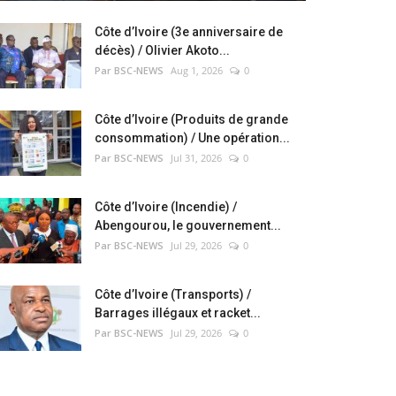
Côte d’Ivoire (3e anniversaire de
décès) / Olivier Akoto...
Par BSC-NEWS
Aug 1, 2026
0
Côte d’Ivoire (Produits de grande
consommation) / Une opération...
Par BSC-NEWS
Jul 31, 2026
0
Côte d’Ivoire (Incendie) /
Abengourou, le gouvernement...
Par BSC-NEWS
Jul 29, 2026
0
Côte d’Ivoire (Transports) /
Barrages illégaux et racket...
Par BSC-NEWS
Jul 29, 2026
0