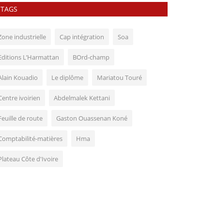
TAGS
Zone industrielle
Cap intégration
Soa
Editions L’Harmattan
BOrd-champ
Alain Kouadio
Le diplôme
Mariatou Touré
Centre ivoirien
Abdelmalek Kettani
Feuille de route
Gaston Ouassenan Koné
Comptabilité-matières
Hma
Plateau Côte d'Ivoire