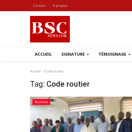
Contact
A propos
ACCUEIL
SIGNATURE
TÉMOIGNAGE
Accueil
Code routier
Tag:
Code routier
Business