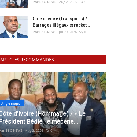
Par BSC-NEWS
Aug 2, 2026
0
Côte d’Ivoire (Transports) /
Barrages illégaux et racket...
Par BSC-NEWS
Jul 29, 2026
0
ARTICLES RECOMMANDÉS
Angle majeur
Côte d’Ivoire (Hommage) / « Le
Président Bédié, le mécène...
Par BSC-NEWS
Aug 2, 2026
0