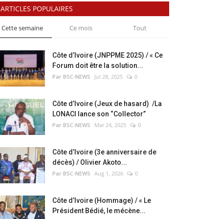
ARTICLES POPULAIRES
Cette semaine
Ce mois
Tout
Côte d’Ivoire (JNPPME 2025) / « Ce
Forum doit être la solution...
Par BSC-NEWS
Jul 28, 2025
0
Côte d’Ivoire (Jeux de hasard) /La
LONACI lance son “Collector”
Par BSC-NEWS
Mar 24, 2025
0
Côte d’Ivoire (3e anniversaire de
décès) / Olivier Akoto...
Par BSC-NEWS
Aug 1, 2026
0
Côte d’Ivoire (Hommage) / « Le
Président Bédié, le mécène...