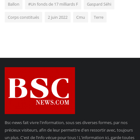
Ballon
#Un fonds de 17 milliards F
Gaspard Séhi
Corps constitués
2 juin 2022
Cmu
Terre
Bsc-news fait vivre l'information, sous ses diverses formes, par nos
précieux visiteurs, afin de leur permettre d'en ressortir avec, toujours
un plus. C'est de l’info vécue pour tous ! L'information ici, garde toutes