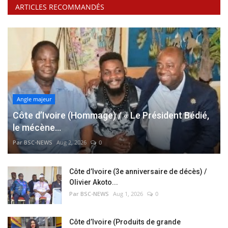
ARTICLES RECOMMANDÉS
Angle majeur
Côte d’Ivoire (Hommage) / « Le Président Bédié,
le mécène...
Par BSC-NEWS
Aug 2, 2026
0
Côte d’Ivoire (3e anniversaire de décès) /
Olivier Akoto...
Par BSC-NEWS
Aug 1, 2026
0
Côte d’Ivoire (Produits de grande