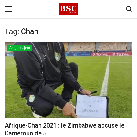
Tag:
Chan
Accueil
Angle majeur
Contact
A propos
Signature
Témoignage
Business
Afrique-Chan 2021 : le Zimbabwe accuse le
Cameroun de «...
Culture