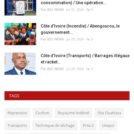
consommation) / Une opération...
Par BSC-NEWS
Jul 31, 2026
0
Côte d’Ivoire (Incendie) / Abengourou, le
gouvernement...
Par BSC-NEWS
Jul 29, 2026
0
Côte d’Ivoire (Transports) / Barrages illégaux
et racket...
Par BSC-NEWS
Jul 29, 2026
0
TAGS
Répression
Cochon
Royaume Indénié
Sita Ouattara
Transports
Technique de séchage
Pnia 2
Unepci