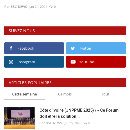
Par BSC-NEWS
Jan 24, 2021
0
Vidéos
Sublimes cerveaux
SUIVEZ NOUS
Sport
Facebook
Twitter
Autr'Actu
Instagram
Youtube
ARTICLES POPULAIRES
Cette semaine
Ce mois
Tout
Côte d’Ivoire (JNPPME 2025) / « Ce Forum
doit être la solution...
Par BSC-NEWS
Jul 28, 2025
0