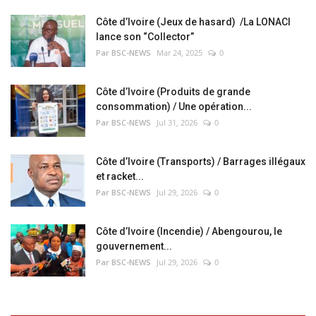
Côte d’Ivoire (Jeux de hasard) /La LONACI
lance son “Collector”
Par BSC-NEWS
Mar 24, 2025
0
Côte d’Ivoire (Produits de grande
consommation) / Une opération...
Par BSC-NEWS
Jul 31, 2026
0
Côte d’Ivoire (Transports) / Barrages illégaux
et racket...
Par BSC-NEWS
Jul 29, 2026
0
Côte d’Ivoire (Incendie) / Abengourou, le
gouvernement...
Par BSC-NEWS
Jul 29, 2026
0