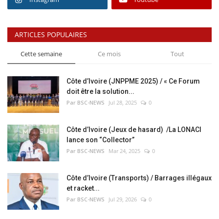
ARTICLES POPULAIRES
Cette semaine
Ce mois
Tout
Côte d’Ivoire (JNPPME 2025) / « Ce Forum
doit être la solution...
Par BSC-NEWS
Jul 28, 2025
0
Côte d’Ivoire (Jeux de hasard) /La LONACI
lance son “Collector”
Par BSC-NEWS
Mar 24, 2025
0
Côte d’Ivoire (Transports) / Barrages illégaux
et racket...
Par BSC-NEWS
Jul 29, 2026
0