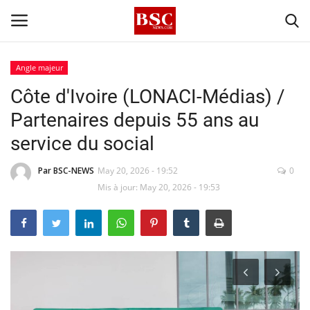
Angle majeur
Côte d'Ivoire (LONACI-Médias) /
Accueil
Partenaires depuis 55 ans au
Contact
service du social
A propos
Par BSC-NEWS
May 20, 2026 - 19:52
0
Mis à jour: May 20, 2026 - 19:53
Signature
Témoignage
Business
Culture