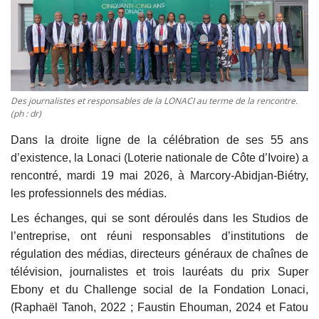
Vidéos
Sublimes cerveaux
Des journalistes et responsables de la LONACI au terme de la rencontre.
Sport
(ph : dr)
Autr'Actu
Dans la droite ligne de la célébration de ses 55 ans
d’existence, la Lonaci (Loterie nationale de Côte d’Ivoire) a
rencontré, mardi 19 mai 2026, à Marcory-Abidjan-Biétry,
les professionnels des médias.
Les échanges, qui se sont déroulés dans les Studios de
l’entreprise, ont réuni responsables d’institutions de
régulation des médias, directeurs généraux de chaînes de
télévision, journalistes et trois lauréats du prix Super
Ebony et du Challenge social de la Fondation Lonaci,
(Raphaël Tanoh, 2022 ; Faustin Ehouman, 2024 et Fatou