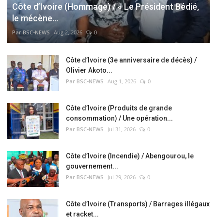
Côte d’Ivoire (Hommage) / « Le Président Bédié,
le mécène...
Par BSC-NEWS
Aug 2, 2026
0
Côte d’Ivoire (3e anniversaire de décès) /
Olivier Akoto...
Par BSC-NEWS
Aug 1, 2026
0
Côte d’Ivoire (Produits de grande
consommation) / Une opération...
Par BSC-NEWS
Jul 31, 2026
0
Côte d’Ivoire (Incendie) / Abengourou, le
gouvernement...
Par BSC-NEWS
Jul 29, 2026
0
Côte d’Ivoire (Transports) / Barrages illégaux
et racket...