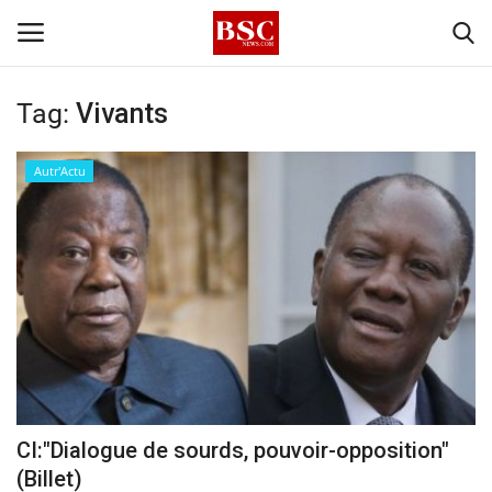
Tag:
Vivants
Accueil
Autr'Actu
Contact
A propos
Signature
Témoignage
Business
CI:"Dialogue de sourds, pouvoir-opposition"
(Billet)
Culture