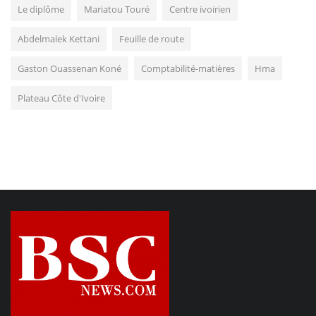
Le diplôme
Mariatou Touré
Centre ivoirien
Abdelmalek Kettani
Feuille de route
Gaston Ouassenan Koné
Comptabilité-matières
Hma
Plateau Côte d'Ivoire