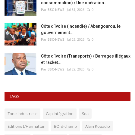
consommation) / Une opération...
Par BSC-NEWS
Jul 31, 2026
0
Côte d’Ivoire (Incendie) / Abengourou, le
gouvernement...
Par BSC-NEWS
Jul 29, 2026
0
Côte d’Ivoire (Transports) / Barrages illégaux
et racket...
Par BSC-NEWS
Jul 29, 2026
0
TAGS
Zone industrielle
Cap intégration
Soa
Editions L’Harmattan
BOrd-champ
Alain Kouadio