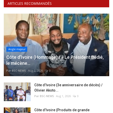
ARTICLES RECOMMANDÉS
Angle majeur
Côte d’Ivoire (Hommage) / « Le Président Bédié,
le mécène...
Par BSC-NEWS
Aug 2, 2026
0
Côte d’Ivoire (3e anniversaire de décès) /
Olivier Akoto...
Par BSC-NEWS
Aug 1, 2026
0
Côte d’Ivoire (Produits de grande