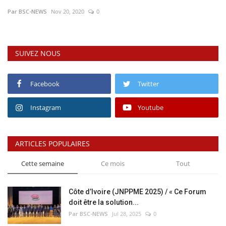
Par BSC-NEWS
Nov 20, 2020
0
Vidéos
Sublimes cerveaux
SUIVEZ NOUS
Sport
Facebook
Twitter
Autr'Actu
Instagram
Youtube
ARTICLES POPULAIRES
Cette semaine
Ce mois
Tout
Côte d’Ivoire (JNPPME 2025) / « Ce Forum
doit être la solution...
Par BSC-NEWS
Jul 28, 2025
0