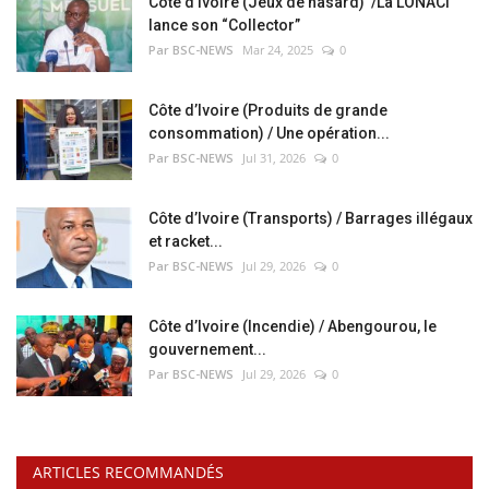
Côte d’Ivoire (Jeux de hasard) /La LONACI
lance son “Collector”
Par BSC-NEWS
Mar 24, 2025
0
Côte d’Ivoire (Produits de grande
consommation) / Une opération...
Par BSC-NEWS
Jul 31, 2026
0
Côte d’Ivoire (Transports) / Barrages illégaux
et racket...
Par BSC-NEWS
Jul 29, 2026
0
Côte d’Ivoire (Incendie) / Abengourou, le
gouvernement...
Par BSC-NEWS
Jul 29, 2026
0
ARTICLES RECOMMANDÉS