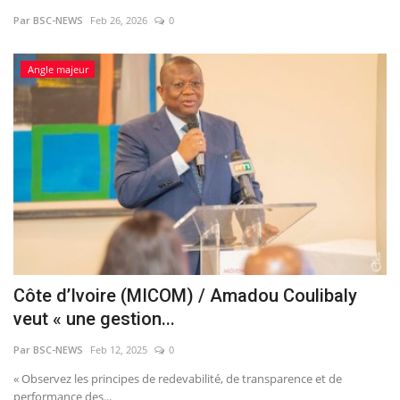
Par BSC-NEWS
Feb 26, 2026
0
Vidéos
Angle majeur
Sublimes cerveaux
Sport
Autr'Actu
Côte d’Ivoire (MICOM) / Amadou Coulibaly
veut « une gestion...
Par BSC-NEWS
Feb 12, 2025
0
« Observez les principes de redevabilité, de transparence et de
performance des...