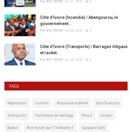
Par BSC-NEWS
Jul 31, 2026
0
Côte d’Ivoire (Incendie) / Abengourou, le
gouvernement...
Par BSC-NEWS
Jul 29, 2026
0
Côte d’Ivoire (Transports) / Barrages illégaux
et racket...
Par BSC-NEWS
Jul 29, 2026
0
TAGS
Répression
Cochon
Royaume Indénié
Sita Ouattara
Transports
Technique de séchage
Pnia 2
Unepci
Ballon
#Un fonds de 17 milliards F
Gaspard Séhi