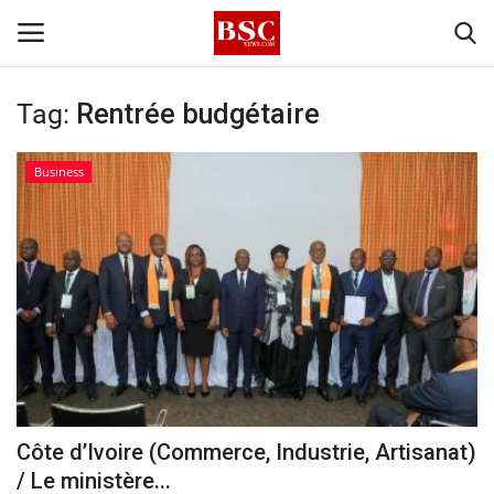
Tag:
Rentrée budgétaire
Accueil
Business
Contact
A propos
Signature
Témoignage
Business
Côte d’Ivoire (Commerce, Industrie, Artisanat)
/ Le ministère...
Culture