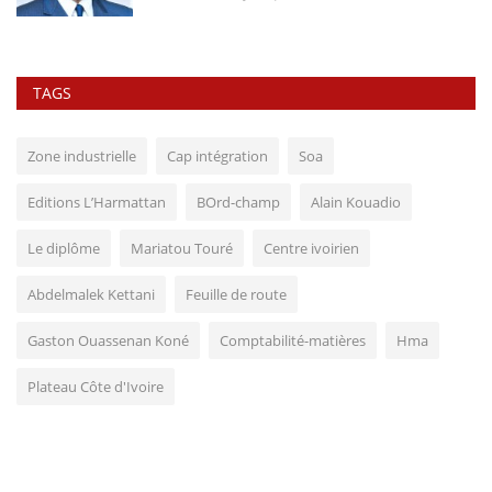
TAGS
Zone industrielle
Cap intégration
Soa
Editions L’Harmattan
BOrd-champ
Alain Kouadio
Le diplôme
Mariatou Touré
Centre ivoirien
Abdelmalek Kettani
Feuille de route
Gaston Ouassenan Koné
Comptabilité-matières
Hma
Plateau Côte d'Ivoire