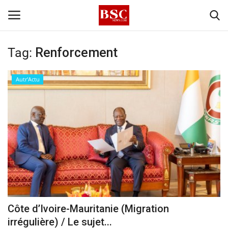
Tag:
Renforcement
Accueil
Autr'Actu
Contact
A propos
Signature
Témoignage
Business
Côte d’Ivoire-Mauritanie (Migration
irrégulière) / Le sujet...
Culture