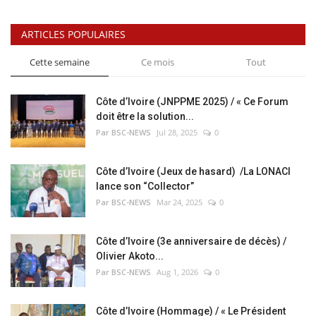
ARTICLES POPULAIRES
Cette semaine
Ce mois
Tout
Côte d’Ivoire (JNPPME 2025) / « Ce Forum
doit être la solution...
Par BSC-NEWS
Jul 28, 2025
0
Côte d’Ivoire (Jeux de hasard) /La LONACI
lance son “Collector”
Par BSC-NEWS
Mar 24, 2025
0
Côte d’Ivoire (3e anniversaire de décès) /
Olivier Akoto...
Par BSC-NEWS
Aug 1, 2026
0
Côte d’Ivoire (Hommage) / « Le Président