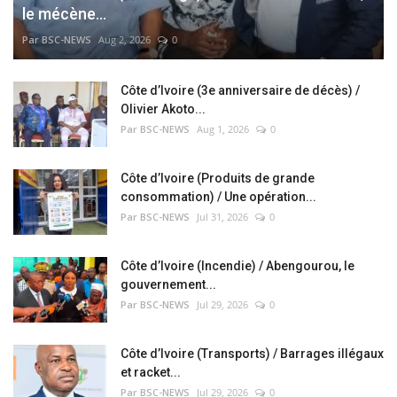
le mécène...
Par BSC-NEWS
Aug 2, 2026
0
Côte d’Ivoire (3e anniversaire de décès) /
Olivier Akoto...
Par BSC-NEWS
Aug 1, 2026
0
Côte d’Ivoire (Produits de grande
consommation) / Une opération...
Par BSC-NEWS
Jul 31, 2026
0
Côte d’Ivoire (Incendie) / Abengourou, le
gouvernement...
Par BSC-NEWS
Jul 29, 2026
0
Côte d’Ivoire (Transports) / Barrages illégaux
et racket...
Par BSC-NEWS
Jul 29, 2026
0