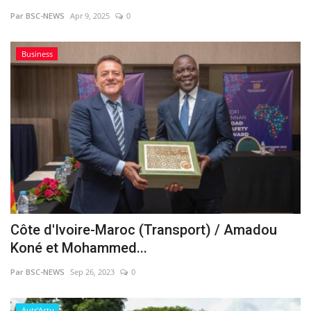
Par BSC-NEWS
Apr 9, 2025
0
Vidéos
Business
Sublimes cerveaux
Sport
Autr'Actu
Côte d'Ivoire-Maroc (Transport) / Amadou
Koné et Mohammed...
Par BSC-NEWS
Sep 26, 2023
0
Autr'Actu