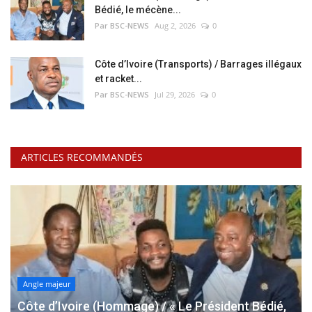
Bédié, le mécène...
Par BSC-NEWS
Aug 2, 2026
0
Côte d’Ivoire (Transports) / Barrages illégaux
et racket...
Par BSC-NEWS
Jul 29, 2026
0
ARTICLES RECOMMANDÉS
Angle majeur
Côte d’Ivoire (Hommage) / « Le Président Bédié,