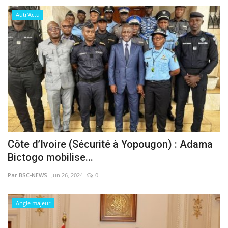
Autr'Actu
Côte d’Ivoire (Sécurité à Yopougon) : Adama
Bictogo mobilise...
Par BSC-NEWS
Jun 26, 2024
0
Angle majeur