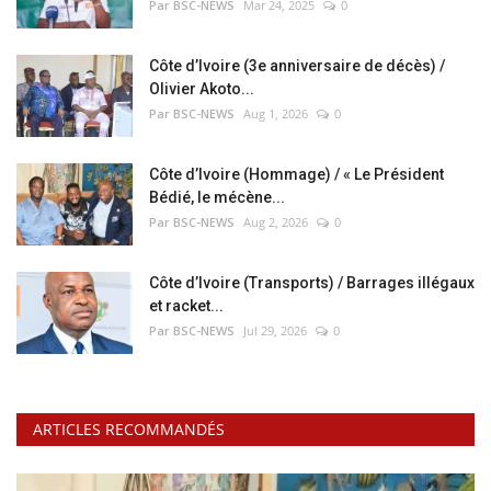
Par BSC-NEWS
Mar 24, 2025
0
Côte d’Ivoire (3e anniversaire de décès) /
Olivier Akoto...
Par BSC-NEWS
Aug 1, 2026
0
Côte d’Ivoire (Hommage) / « Le Président
Bédié, le mécène...
Par BSC-NEWS
Aug 2, 2026
0
Côte d’Ivoire (Transports) / Barrages illégaux
et racket...
Par BSC-NEWS
Jul 29, 2026
0
ARTICLES RECOMMANDÉS