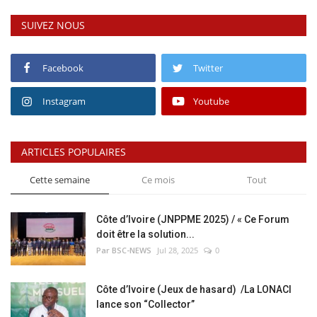
SUIVEZ NOUS
Facebook
Twitter
Instagram
Youtube
ARTICLES POPULAIRES
Cette semaine
Ce mois
Tout
Côte d’Ivoire (JNPPME 2025) / « Ce Forum
doit être la solution...
Par BSC-NEWS
Jul 28, 2025
0
Côte d’Ivoire (Jeux de hasard) /La LONACI
lance son “Collector”