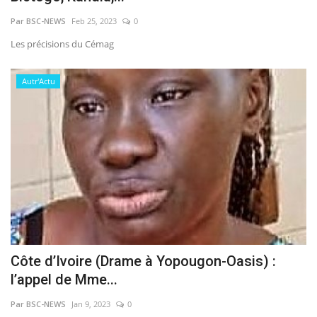
Par BSC-NEWS
Feb 25, 2023
0
Les précisions du Cémag
Autr'Actu
Côte d’Ivoire (Drame à Yopougon-Oasis) :
l’appel de Mme...
Par BSC-NEWS
Jan 9, 2023
0