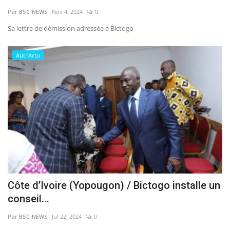
Par BSC-NEWS
Nov 4, 2024
0
Vidéos
Sa lettre de démission adressée à Bictogo
Sublimes cerveaux
Autr'Actu
Sport
Autr'Actu
Côte d’Ivoire (Yopougon) / Bictogo installe un
conseil...
Par BSC-NEWS
Jul 22, 2024
0