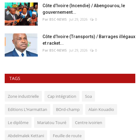
Côte d’Ivoire (Incendie) / Abengourou, le
gouvernement...
Par BSC-NEWS
Jul 29, 2026
0
Côte d’Ivoire (Transports) / Barrages illégaux
et racket...
Par BSC-NEWS
Jul 29, 2026
0
TAGS
Zone industrielle
Cap intégration
Soa
Editions L’Harmattan
BOrd-champ
Alain Kouadio
Le diplôme
Mariatou Touré
Centre ivoirien
Abdelmalek Kettani
Feuille de route