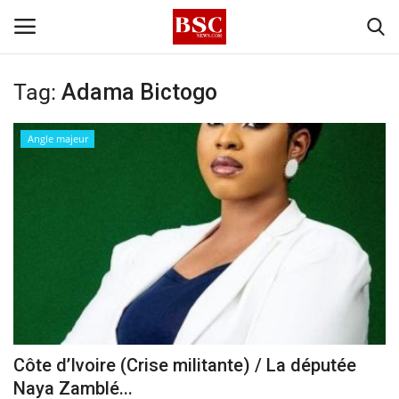
Tag:
Adama Bictogo
Accueil
Angle majeur
Contact
A propos
Signature
Témoignage
Business
Côte d’Ivoire (Crise militante) / La députée
Naya Zamblé...
Culture