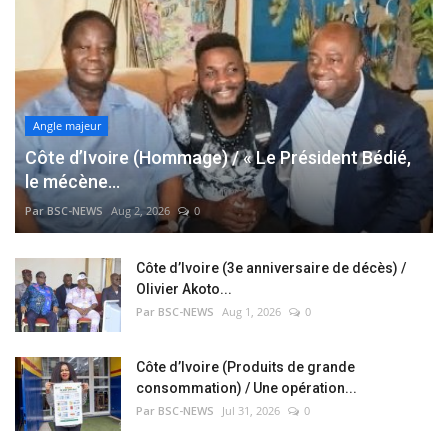
Angle majeur
Côte d’Ivoire (Hommage) / « Le Président Bédié,
le mécène...
Par BSC-NEWS
Aug 2, 2026
0
Côte d’Ivoire (3e anniversaire de décès) /
Olivier Akoto...
Par BSC-NEWS
Aug 1, 2026
0
Côte d’Ivoire (Produits de grande
consommation) / Une opération...
Par BSC-NEWS
Jul 31, 2026
0