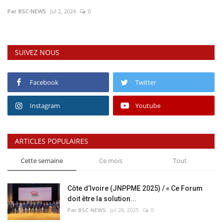
Par BSC-NEWS
Jul 2, 2024
0
Vidéos
Sublimes cerveaux
SUIVEZ NOUS
Sport
Facebook
Twitter
Autr'Actu
Instagram
Youtube
ARTICLES POPULAIRES
Cette semaine
Ce mois
Tout
Côte d’Ivoire (JNPPME 2025) / « Ce Forum
doit être la solution...
Par BSC-NEWS
Jul 28, 2025
0