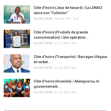
Côte d’Ivoire (Jeux de hasard) /La LONACI
lance son “Collector”
Par BSC-NEWS
Mar 24, 2025
0
Côte d’Ivoire (Produits de grande
consommation) / Une opération...
Par BSC-NEWS
Jul 31, 2026
0
Côte d’Ivoire (Transports) / Barrages illégaux
et racket...
Par BSC-NEWS
Jul 29, 2026
0
Côte d’Ivoire (Incendie) / Abengourou, le
gouvernement...
Par BSC-NEWS
Jul 29, 2026
0