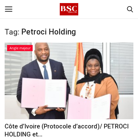
Tag:
Petroci Holding
Accueil
Angle majeur
Contact
A propos
Signature
Témoignage
Business
Côte d’Ivoire (Protocole d’accord)/ PETROCI
HOLDING et...
Culture