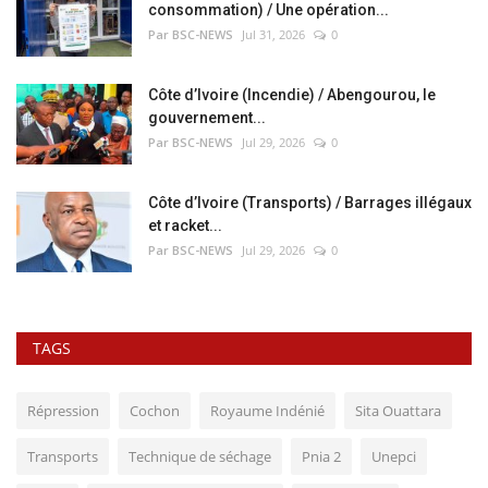
consommation) / Une opération...
Par BSC-NEWS
Jul 31, 2026
0
Côte d’Ivoire (Incendie) / Abengourou, le
gouvernement...
Par BSC-NEWS
Jul 29, 2026
0
Côte d’Ivoire (Transports) / Barrages illégaux
et racket...
Par BSC-NEWS
Jul 29, 2026
0
TAGS
Répression
Cochon
Royaume Indénié
Sita Ouattara
Transports
Technique de séchage
Pnia 2
Unepci