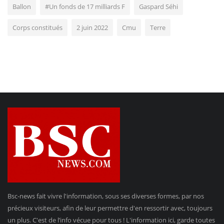
Ballon
#Un fonds de 17 milliards F
Gaspard Séhi
Corps constitués
2 juin 2022
Cmu
Terre
Bsc-news fait vivre l'information, sous ses diverses formes, par nos
précieux visiteurs, afin de leur permettre d'en ressortir avec, toujours
un plus. C'est de l’info vécue pour tous ! L'information ici, garde toutes