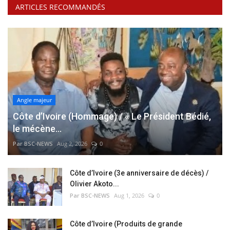
ARTICLES RECOMMANDÉS
Angle majeur
Côte d’Ivoire (Hommage) / « Le Président Bédié,
le mécène...
Par BSC-NEWS
Aug 2, 2026
0
Côte d’Ivoire (3e anniversaire de décès) /
Olivier Akoto...
Par BSC-NEWS
Aug 1, 2026
0
Côte d’Ivoire (Produits de grande