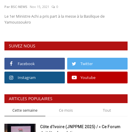
Par BSC-NEWS
Nov 15, 2021
0
Vidéos
Le 1er Ministre Achi a pris part à la messe à la Basilique de
Yamoussoukro
Sublimes cerveaux
Sport
SUIVEZ NOUS
Autr'Actu
Facebook
Twitter
Instagram
Youtube
ARTICLES POPULAIRES
Cette semaine
Ce mois
Tout
Côte d’Ivoire (JNPPME 2025) / « Ce Forum