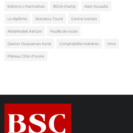
Editions L’Harmattan
BOrd-champ
Alain Kouadio
Le diplôme
Mariatou Touré
Centre ivoirien
Abdelmalek Kettani
Feuille de route
Gaston Ouassenan Koné
Comptabilité-matières
Hma
Plateau Côte d'Ivoire