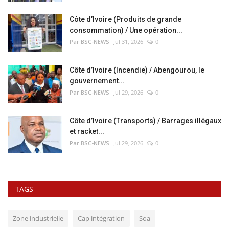
Côte d’Ivoire (Produits de grande
consommation) / Une opération...
Par BSC-NEWS
Jul 31, 2026
0
Côte d’Ivoire (Incendie) / Abengourou, le
gouvernement...
Par BSC-NEWS
Jul 29, 2026
0
Côte d’Ivoire (Transports) / Barrages illégaux
et racket...
Par BSC-NEWS
Jul 29, 2026
0
TAGS
Zone industrielle
Cap intégration
Soa