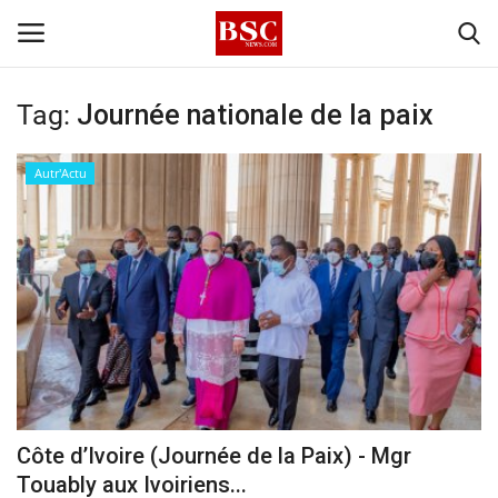
Tag:
Journée nationale de la paix
Accueil
Autr'Actu
Contact
A propos
Signature
Témoignage
Business
Côte d’Ivoire (Journée de la Paix) - Mgr
Touably aux Ivoiriens...
Culture