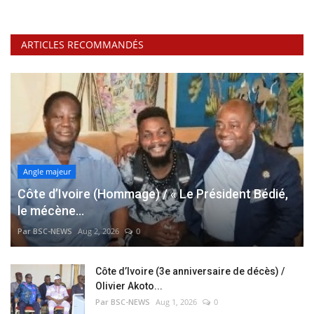
ARTICLES RECOMMANDÉS
Angle majeur
Côte d’Ivoire (Hommage) / « Le Président Bédié,
le mécène...
Par BSC-NEWS
Aug 2, 2026
0
Côte d’Ivoire (3e anniversaire de décès) /
Olivier Akoto...
Par BSC-NEWS
Aug 1, 2026
0