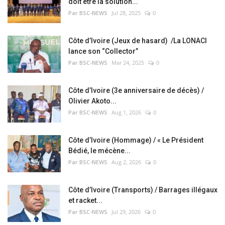
doit être la solution...
Par BSC-NEWS
Jul 28, 2025
0
Côte d’Ivoire (Jeux de hasard) /La LONACI
lance son “Collector”
Par BSC-NEWS
Mar 24, 2025
0
Côte d’Ivoire (3e anniversaire de décès) /
Olivier Akoto...
Par BSC-NEWS
Aug 1, 2026
0
Côte d’Ivoire (Hommage) / « Le Président
Bédié, le mécène...
Par BSC-NEWS
Aug 2, 2026
0
Côte d’Ivoire (Transports) / Barrages illégaux
et racket...
Par BSC-NEWS
Jul 29, 2026
0