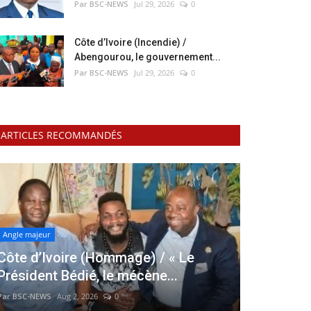
Par BSC-NEWS
Jul 29, 2026
0
Côte d’Ivoire (Incendie) /
Abengourou, le gouvernement...
Par BSC-NEWS
Jul 29, 2026
0
ARTICLES RECOMMANDÉS
Angle majeur
Côte d’Ivoire (Hommage) / « Le
Président Bédié, le mécène...
Par BSC-NEWS
Aug 2, 2026
0