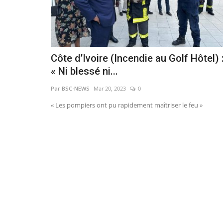
Côte d’Ivoire (Incendie au Golf Hôtel) 
« Ni blessé ni...
Par BSC-NEWS
Mar 20, 2023
0
« Les pompiers ont pu rapidement maîtriser le feu »