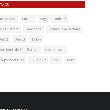
TAGS
Répression
Cochon
Royaume Indénié
Sita Ouattara
Transports
Technique de séchage
Pnia 2
Unepci
Ballon
#Un fonds de 17 milliards F
Gaspard Séhi
Corps constitués
2 juin 2022
Cmu
Terre