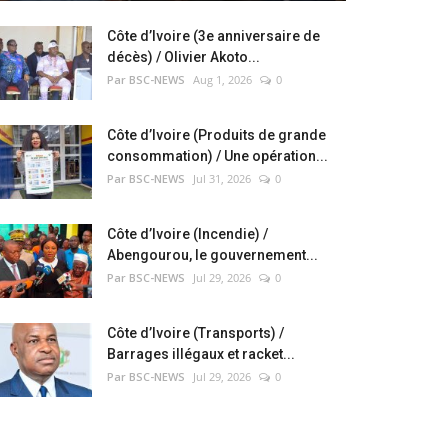
Côte d’Ivoire (3e anniversaire de
décès) / Olivier Akoto...
Par BSC-NEWS
Aug 1, 2026
0
Côte d’Ivoire (Produits de grande
consommation) / Une opération...
Par BSC-NEWS
Jul 31, 2026
0
Côte d’Ivoire (Incendie) /
Abengourou, le gouvernement...
Par BSC-NEWS
Jul 29, 2026
0
Côte d’Ivoire (Transports) /
Barrages illégaux et racket...
Par BSC-NEWS
Jul 29, 2026
0