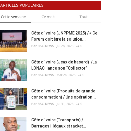
ARTICLES POPULAIRES
Cette semaine
Ce mois
Tout
Côte d’Ivoire (JNPPME 2025) / « Ce
Forum doit être la solution...
Par BSC-NEWS
Jul 28, 2025
0
Côte d’Ivoire (Jeux de hasard) /La
LONACI lance son “Collector”
Par BSC-NEWS
Mar 24, 2025
0
Côte d’Ivoire (Produits de grande
consommation) / Une opération...
Par BSC-NEWS
Jul 31, 2026
0
Côte d’Ivoire (Transports) /
Barrages illégaux et racket...