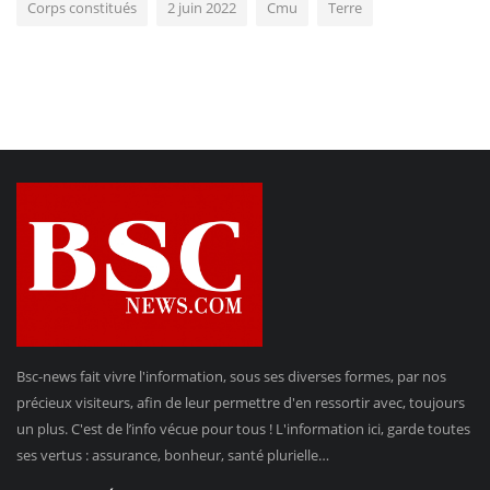
Corps constitués
2 juin 2022
Cmu
Terre
Bsc-news fait vivre l'information, sous ses diverses formes, par nos
précieux visiteurs, afin de leur permettre d'en ressortir avec, toujours
un plus. C'est de l’info vécue pour tous ! L'information ici, garde toutes
ses vertus : assurance, bonheur, santé plurielle…