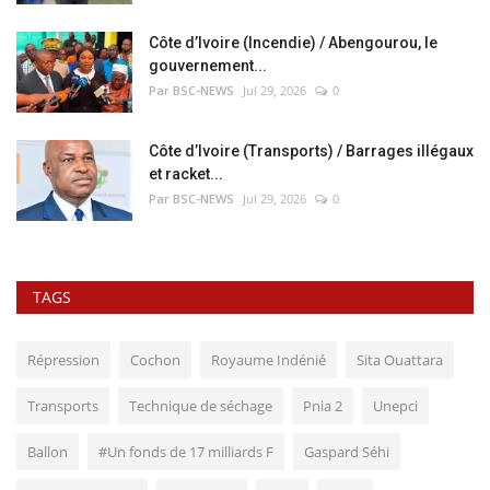
Côte d’Ivoire (Incendie) / Abengourou, le
gouvernement...
Par BSC-NEWS
Jul 29, 2026
0
Côte d’Ivoire (Transports) / Barrages illégaux
et racket...
Par BSC-NEWS
Jul 29, 2026
0
TAGS
Répression
Cochon
Royaume Indénié
Sita Ouattara
Transports
Technique de séchage
Pnia 2
Unepci
Ballon
#Un fonds de 17 milliards F
Gaspard Séhi