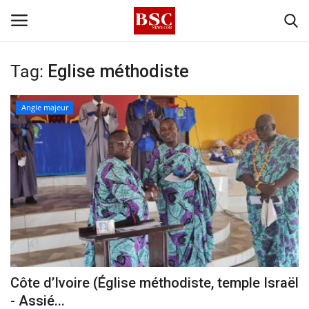
Tag:
Eglise méthodiste
Accueil
Angle majeur
Contact
A propos
Signature
Témoignage
Business
Côte d’Ivoire (Église méthodiste, temple Israël
- Assié...
Culture