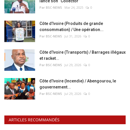
lance son “Collector”
Par BSC-NEWS
Mar 24, 2025
0
Côte d’Ivoire (Produits de grande
consommation) / Une opération...
Par BSC-NEWS
Jul 31, 2026
0
Côte d’Ivoire (Transports) / Barrages illégaux
et racket...
Par BSC-NEWS
Jul 29, 2026
0
Côte d’Ivoire (Incendie) / Abengourou, le
gouvernement...
Par BSC-NEWS
Jul 29, 2026
0
ARTICLES RECOMMANDÉS