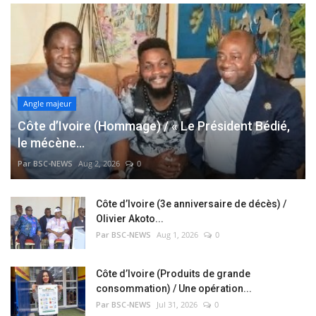
Angle majeur
Côte d’Ivoire (Hommage) / « Le Président Bédié,
le mécène...
Par BSC-NEWS
Aug 2, 2026
0
Côte d’Ivoire (3e anniversaire de décès) /
Olivier Akoto...
Par BSC-NEWS
Aug 1, 2026
0
Côte d’Ivoire (Produits de grande
consommation) / Une opération...
Par BSC-NEWS
Jul 31, 2026
0