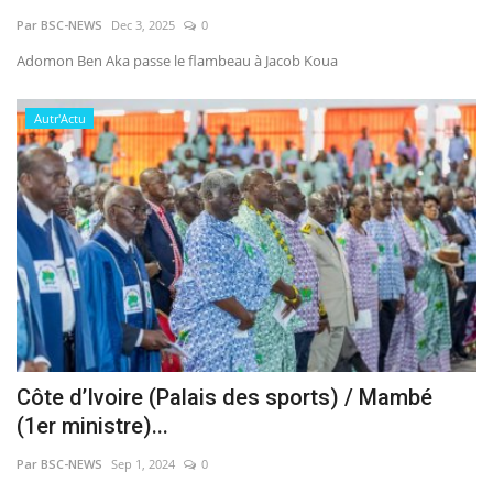
Par BSC-NEWS
Dec 3, 2025
0
Vidéos
Adomon Ben Aka passe le flambeau à Jacob Koua
Sublimes cerveaux
Autr'Actu
Sport
Autr'Actu
Côte d’Ivoire (Palais des sports) / Mambé
(1er ministre)...
Par BSC-NEWS
Sep 1, 2024
0