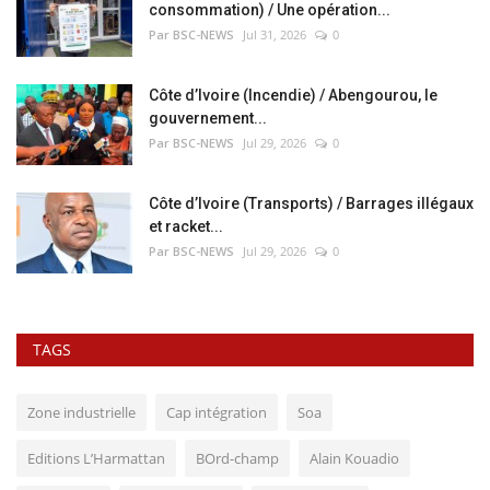
consommation) / Une opération...
Par BSC-NEWS
Jul 31, 2026
0
Côte d’Ivoire (Incendie) / Abengourou, le
gouvernement...
Par BSC-NEWS
Jul 29, 2026
0
Côte d’Ivoire (Transports) / Barrages illégaux
et racket...
Par BSC-NEWS
Jul 29, 2026
0
TAGS
Zone industrielle
Cap intégration
Soa
Editions L’Harmattan
BOrd-champ
Alain Kouadio