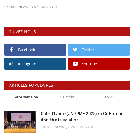
Par BSC-NEWS
Feb 4, 2023
0
Vidéos
Sublimes cerveaux
SUIVEZ NOUS
Sport
Facebook
Twitter
Autr'Actu
Instagram
Youtube
ARTICLES POPULAIRES
Cette semaine
Ce mois
Tout
Côte d’Ivoire (JNPPME 2025) / « Ce Forum
doit être la solution...
Par BSC-NEWS
Jul 28, 2025
0