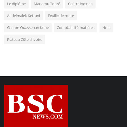
Le diplôme
Mariatou Touré
Centre ivoirien
Abdelmalek Kettani
Feuille de route
Gaston Ouassenan Koné
Comptabilité-matières
Hma
Plateau Côte d'Ivoire