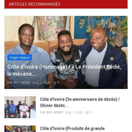
ARTICLES RECOMMANDÉS
Angle majeur
Côte d’Ivoire (Hommage) / « Le Président Bédié,
le mécène...
Par BSC-NEWS
Aug 2, 2026
0
Côte d’Ivoire (3e anniversaire de décès) /
Olivier Akoto...
Par BSC-NEWS
Aug 1, 2026
0
Côte d’Ivoire (Produits de grande