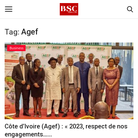
Tag:
Agef
Accueil
Business
Contact
A propos
Signature
Témoignage
Business
Côte d’Ivoire (Agef) : « 2023, respect de nos
engagements…...
Culture